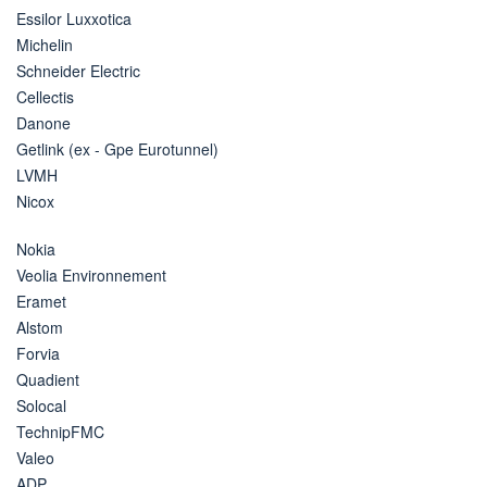
Essilor Luxxotica
Michelin
Schneider Electric
Cellectis
Danone
Getlink (ex - Gpe Eurotunnel)
LVMH
Nicox
Nokia
Veolia Environnement
Eramet
Alstom
Forvia
Quadient
Solocal
TechnipFMC
Valeo
ADP