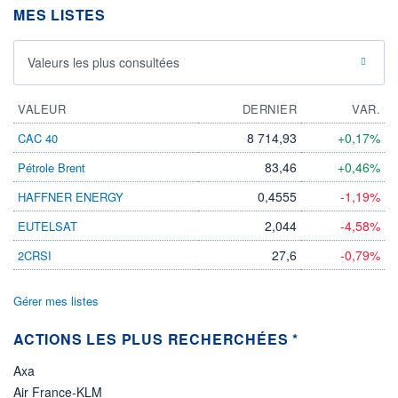
MES LISTES
LIMITE À LA
LIMITE À LA
BAISSE
HAUSSE
0,0000
0,0000
Valeurs les plus consultées
RENDEMENT
PER ESTIMÉ
ESTIMÉ 2026
2026
-
-
VALEUR
DERNIER
VAR.
DERNIER
DATE
DIVIDENDE
DERNIER
8 714,93
+0,17%
CAC 40
DIVIDENDE
0,00 EUR
-
83,46
+0,46%
Pétrole Brent
PROCHAIN
DIVIDENDE
0,4555
-1,19%
HAFFNER ENERGY
-
2,044
-4,58%
EUTELSAT
ÉLIGIBILITÉ
Non éligible
27,6
-0,79%
2CRSI
Boursobank
Gérer mes listes
+ PORTEFEUILLE
+ LISTE
ACTIONS LES PLUS RECHERCHÉES *
Axa
Air France-KLM