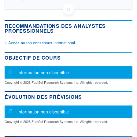
US7496851038 RP8
DONNÉES TEMPS DIFFÉRÉ
Politique d'exécution
RECOMMANDATIONS DES ANALYSTES
Cotation sur les autres places
PROFESSIONNELS
> Accès au top consensus international
105
100
OBJECTIF DE COURS
95
Message d'information
Information non disponible
90
16h44
17h09
Copyright © 2026 FactSet Research Systems Inc. All rights reserved.
OUVERTURE
CLÔTURE VEILLE
101,6000
94,0800
ÉVOLUTION DES PRÉVISIONS
+ HAUT
+ BAS
101,7000
101,0000
Message d'information
Information non disponible
VOLUME
CAPITAL ÉCHANGÉ
200
0,00%
Copyright © 2026 FactSet Research Systems Inc. All rights reserved.
VALORISATION
DERNIER ÉCHANGE
12 902 MEUR
07.08.26 / 17:35:39