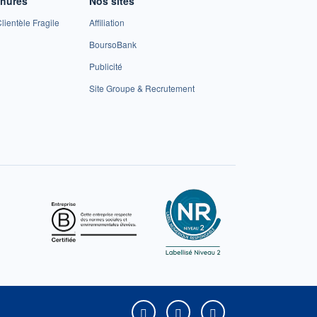
chures
Nos sites
lientèle Fragile
Affiliation
BoursoBank
Publicité
Site Groupe & Recrutement
Boursorama sur Facebook
Boursorama sur X
Boursorama sur Yo