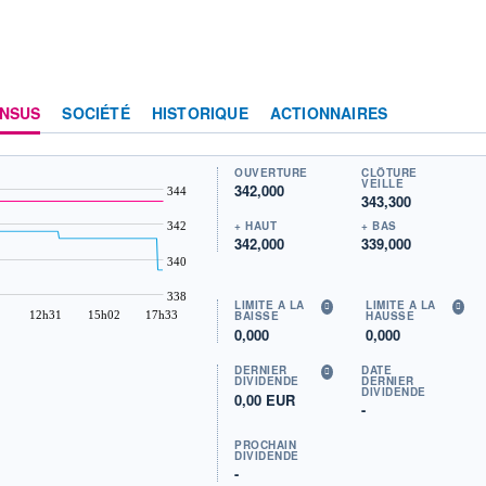
NSUS
SOCIÉTÉ
HISTORIQUE
ACTIONNAIRES
OUVERTURE
CLÔTURE
VEILLE
342,000
344
343,300
+ HAUT
+ BAS
342
342,000
339,000
340
338
LIMITE À LA
LIMITE À LA
12h31
15h02
17h33
BAISSE
HAUSSE
0,000
0,000
DERNIER
DATE
DIVIDENDE
DERNIER
DIVIDENDE
0,00 EUR
-
PROCHAIN
DIVIDENDE
-