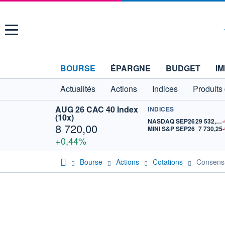
Menu
BOURSE
ÉPARGNE
BUDGET
IM
Actualités
Actions
Indices
Produits
AUG 26 CAC 40 Index
INDICES
(10x)
NASDAQ SEP26
29 532,75
8 720,00
MINI S&P SEP26
7 730,25
+0,44%
Bourse
Actions
Cotations
Consen