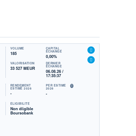
VOLUME
CAPITAL
ÉCHANGÉ
185
0,00%
VALORISATION
DERNIER
ÉCHANGE
33 527 MEUR
06.08.26 /
17:35:37
RENDEMENT
PER ESTIMÉ
ESTIMÉ 2026
2026
-
-
ÉLIGIBILITÉ
Non éligible
Boursobank