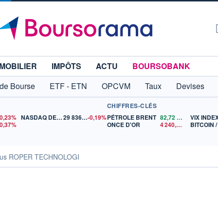
MOBILIER
IMPÔTS
ACTU
BOURSOBANK
 de Bourse
ETF - ETN
OPCVM
Taux
Devises
CHIFFRES-CLÉS
-0,23%
NASDAQ DEC26
29 836,75
-0,19%
PÉTROLE BRENT
82,72
$US
VIX INDE
-0,37%
ONCE D'OR
4 240,52
$US
BITCOIN 
sus ROPER TECHNOLOGI