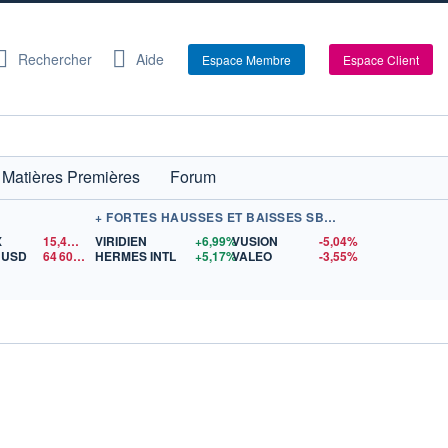
Rechercher
Aide
Espace Membre
Espace Client
Matières Premières
Forum
+ FORTES HAUSSES ET BAISSES SBF 120
X
15,42
$US
VIRIDIEN
+6,99%
VUSION
-5,04%
/ USD
64 609,64
HERMES INTL
$US
+5,17%
VALEO
-3,55%