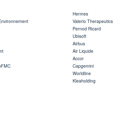
Hermes
 Environnement
Valerio Therapeutics
Pernod Ricard
Ubisoft
Airbus
nt
Air Liquide
Accor
ipFMC
Capgemini
Worldline
Kleaholding