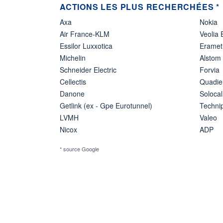
ACTIONS LES PLUS RECHERCHÉES *
Axa
Nokia
Air France-KLM
Veolia
Essilor Luxxotica
Eramet
Michelin
Alstom
Schneider Electric
Forvia
Cellectis
Quadie
Danone
Solocal
Getlink (ex - Gpe Eurotunnel)
Techn
LVMH
Valeo
Nicox
ADP
* source Google