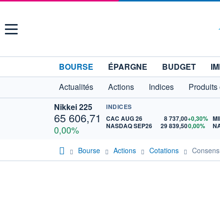
Menu
BOURSE
ÉPARGNE
BUDGET
IM
Actualités
Actions
Indices
Produits
Nikkei 225
INDICES
65 606,71
CAC AUG 26
8 737,00
+0,30%
MI
NASDAQ SEP26
29 839,50
0,00%
N
0,00%
Bourse
Actions
Cotations
Consens