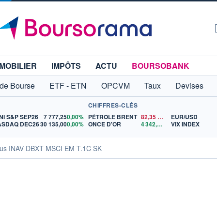
MOBILIER
IMPÔTS
ACTU
BOURSOBANK
 de Bourse
ETF - ETN
OPCVM
Taux
Devises
CHIFFRES-CLÉS
NI S&P SEP26
7 777,25
0,00%
PÉTROLE BRENT
82,35
$US
EUR/USD
ASDAQ DEC26
30 135,00
0,00%
ONCE D'OR
4 342,26
$US
VIX INDEX
us INAV DBXT MSCI EM T.1C SK