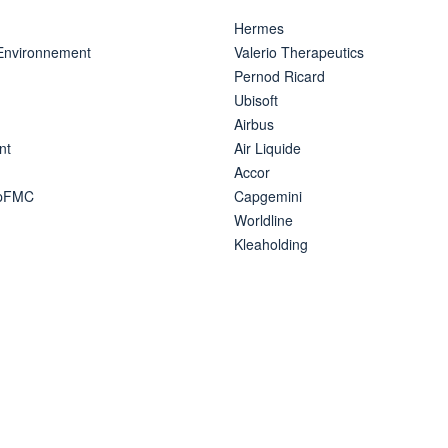
Hermes
 Environnement
Valerio Therapeutics
Pernod Ricard
Ubisoft
Airbus
nt
Air Liquide
Accor
ipFMC
Capgemini
Worldline
Kleaholding