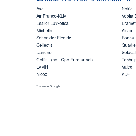
Axa
Nokia
Air France-KLM
Veolia
Essilor Luxxotica
Eramet
Michelin
Alstom
Schneider Electric
Forvia
Cellectis
Quadie
Danone
Solocal
Getlink (ex - Gpe Eurotunnel)
Techn
LVMH
Valeo
Nicox
ADP
* source Google