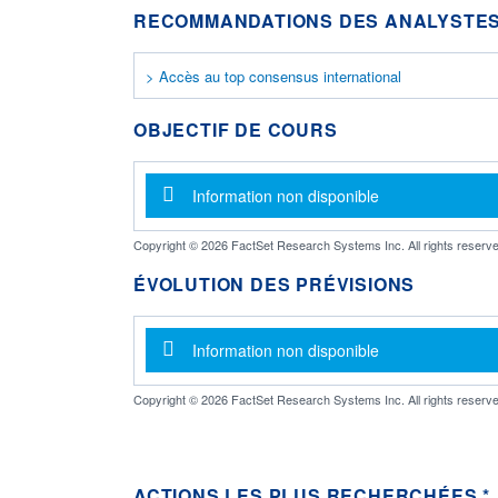
RECOMMANDATIONS DES ANALYSTES
> Accès au top consensus international
OBJECTIF DE COURS
Message d'information
Information non disponible
Copyright © 2026 FactSet Research Systems Inc. All rights reserve
ÉVOLUTION DES PRÉVISIONS
Message d'information
Information non disponible
Copyright © 2026 FactSet Research Systems Inc. All rights reserve
ACTIONS LES PLUS RECHERCHÉES *