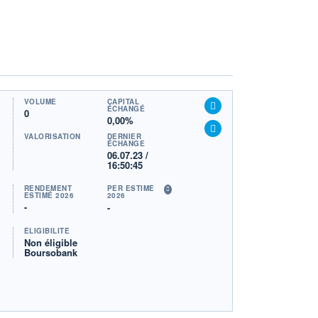
VOLUME
CAPITAL
ÉCHANGÉ
0
0,00%
VALORISATION
DERNIER
ÉCHANGE
06.07.23 /
16:50:45
RENDEMENT
PER ESTIMÉ
ESTIMÉ 2026
2026
-
-
ÉLIGIBILITÉ
Non éligible
Boursobank