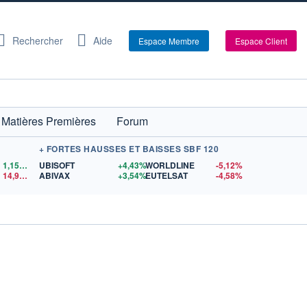
Rechercher
Aide
Espace Membre
Espace Client
Matières Premières
Forum
+ FORTES HAUSSES ET BAISSES SBF 120
1,1559
$US
UBISOFT
+4,43%
WORLDLINE
-5,12%
14,90
$US
ABIVAX
+3,54%
EUTELSAT
-4,58%