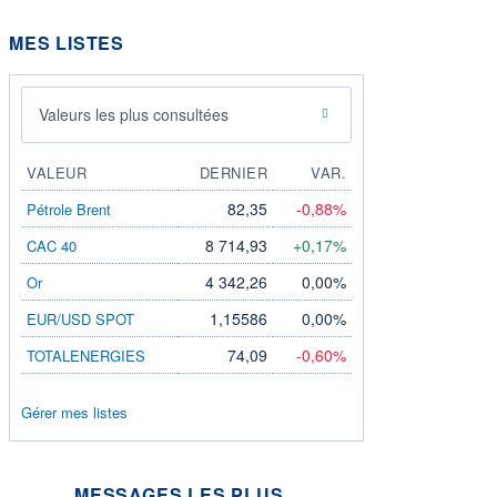
MES LISTES
Valeurs les plus consultées
VALEUR
DERNIER
VAR.
82,35
-0,88%
Pétrole Brent
8 714,93
+0,17%
CAC 40
4 342,26
0,00%
Or
1,15586
0,00%
EUR/USD SPOT
74,09
-0,60%
TOTALENERGIES
Gérer mes listes
MESSAGES LES PLUS