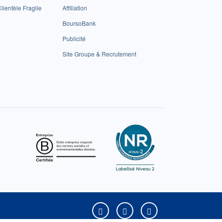
lientèle Fragile
Affiliation
BoursoBank
Publicité
Site Groupe & Recrutement
Boursorama sur Facebook
Boursorama sur X
Boursorama sur Yo