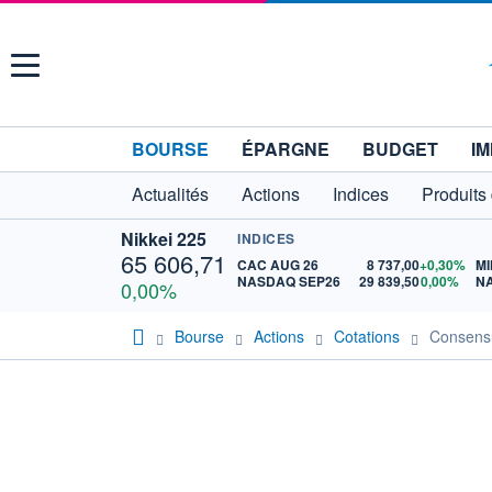
Menu
BOURSE
ÉPARGNE
BUDGET
IM
Actualités
Actions
Indices
Produits
Nikkei 225
INDICES
65 606,71
CAC AUG 26
8 737,00
+0,30%
MI
NASDAQ SEP26
29 839,50
0,00%
N
0,00%
Bourse
Actions
Cotations
Consens