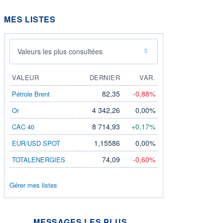
MES LISTES
Valeurs les plus consultées
VALEUR
DERNIER
VAR.
82,35
-0,88%
Pétrole Brent
4 342,26
0,00%
Or
8 714,93
+0,17%
CAC 40
1,15586
0,00%
EUR/USD SPOT
74,09
-0,60%
TOTALENERGIES
Gérer mes listes
MESSAGES LES PLUS