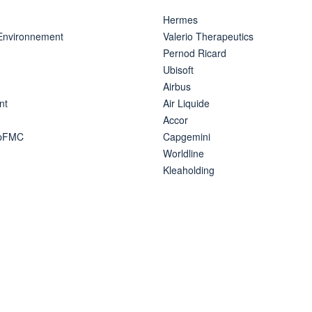
Hermes
 Environnement
Valerio Therapeutics
Pernod Ricard
Ubisoft
Airbus
nt
Air Liquide
Accor
ipFMC
Capgemini
Worldline
Kleaholding