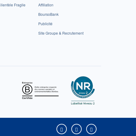
lientèle Fragile
Affiliation
BoursoBank
Publicité
Site Groupe & Recrutement
Boursorama sur Facebook
Boursorama sur X
Boursorama sur Yo