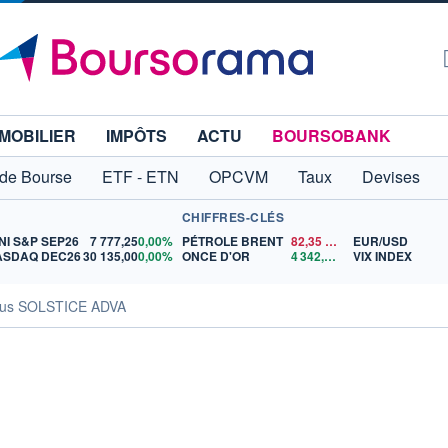
MOBILIER
IMPÔTS
ACTU
BOURSOBANK
 de Bourse
ETF - ETN
OPCVM
Taux
Devises
CHIFFRES-CLÉS
NI S&P SEP26
7 777,25
0,00%
PÉTROLE BRENT
82,35
$US
EUR/USD
ASDAQ DEC26
30 135,00
0,00%
ONCE D'OR
4 342,26
$US
VIX INDEX
us SOLSTICE ADVA