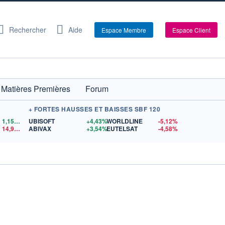
Rechercher
Aide
Espace Membre
Espace Client
Matières Premières
Forum
+ FORTES HAUSSES ET BAISSES SBF 120
1,1559
$US
UBISOFT
+4,43%
WORLDLINE
-5,12%
14,90
$US
ABIVAX
+3,54%
EUTELSAT
-4,58%