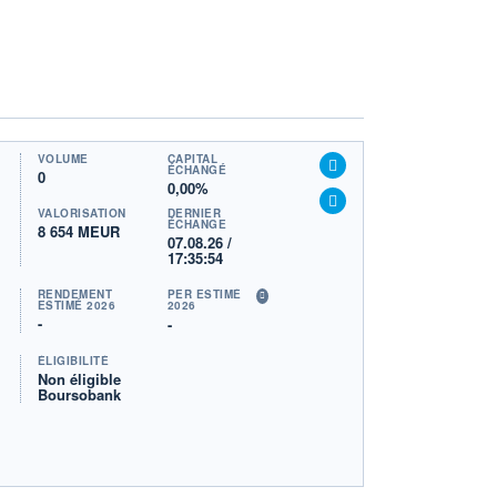
VOLUME
CAPITAL
ÉCHANGÉ
0
0,00%
VALORISATION
DERNIER
ÉCHANGE
8 654 MEUR
07.08.26 /
17:35:54
RENDEMENT
PER ESTIMÉ
ESTIMÉ 2026
2026
-
-
ÉLIGIBILITÉ
Non éligible
Boursobank