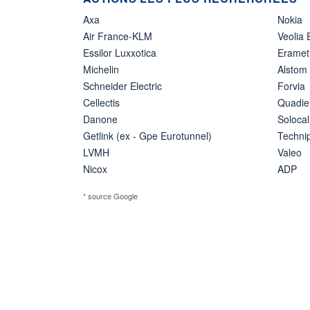
Axa
Nokia
Air France-KLM
Veolia
Essilor Luxxotica
Eramet
Michelin
Alstom
Schneider Electric
Forvia
Cellectis
Quadie
Danone
Solocal
Getlink (ex - Gpe Eurotunnel)
Techn
LVMH
Valeo
Nicox
ADP
* source Google