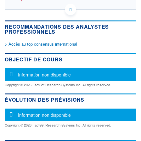
IE00BLP1HW54 4VK
DONNÉES TEMPS DIFFÉRÉ
Politique d'exécution
RECOMMANDATIONS DES ANALYSTES
Cotation sur les autres places
PROFESSIONNELS
OUVERTURE
CLÔTURE VEILLE
> Accès au top consensus international
0,0000
330,7000
+ HAUT
+ BAS
OBJECTIF DE COURS
0,0000
0,0000
VOLUME
CAPITAL ÉCHANGÉ
Message d'information
Information non disponible
0
0,00%
VALORISATION
DERNIER ÉCHANGE
Copyright © 2026 FactSet Research Systems Inc. All rights reserved.
70 129 MEUR
29.07.26 / 17:35:54
LIMITE À LA
LIMITE À LA
ÉVOLUTION DES PRÉVISIONS
BAISSE
HAUSSE
0,0000
0,0000
Message d'information
Information non disponible
RENDEMENT
PER ESTIMÉ
ESTIMÉ 2026
2026
-
-
Copyright © 2026 FactSet Research Systems Inc. All rights reserved.
DERNIER
DATE
DIVIDENDE
DERNIER