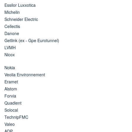
Essilor Luxxotica
Michelin
Schneider Electric
Cellectis
Danone
Getlink (ex - Gpe Eurotunnel)
LVMH
Nicox
Nokia
Veolia Environnement
Eramet
Alstom
Forvia
Quadient
Solocal
TechnipFMC
Valeo
ADP