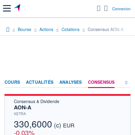
Menu
Connexion
Bourse
Actions
Cotations
Consensus AON-A
COURS
ACTUALITÉS
ANALYSES
CONSENSUS
Consensus & Dividende
SOCIÉTÉ
AON-A
HISTORIQUE
XETRA
330,6000
(c)
ACTIONNAIRES
EUR
-0,03%