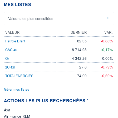
DIVIDENDE
0,00 EUR
MES LISTES
-
PROCHAIN
DIVIDENDE
Valeurs les plus consultées
-
ÉLIGIBILITÉ
VALEUR
DERNIER
VAR.
Non éligible
Boursobank
82,35
-0,88%
Pétrole Brent
+ PORTEFEUILLE
+ LISTE
8 714,93
+0,17%
CAC 40
4 342,26
0,00%
Or
27,6
-0,79%
2CRSI
74,09
-0,60%
TOTALENERGIES
Gérer mes listes
ACTIONS LES PLUS RECHERCHÉES *
Axa
Air France-KLM