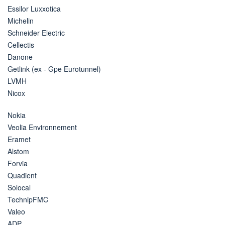
Essilor Luxxotica
Michelin
Schneider Electric
Cellectis
Danone
Getlink (ex - Gpe Eurotunnel)
LVMH
Nicox
Nokia
Veolia Environnement
Eramet
Alstom
Forvia
Quadient
Solocal
TechnipFMC
Valeo
ADP