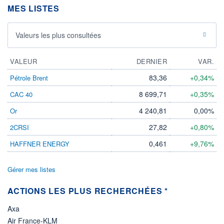
MES LISTES
LIMITE À LA
LIMITE À LA
BAISSE
HAUSSE
0,0000
0,0000
Valeurs les plus consultées
RENDEMENT
PER ESTIMÉ
ESTIMÉ 2026
2026
-
-
VALEUR
DERNIER
VAR.
DERNIER
DATE
DIVIDENDE
DERNIER
83,36
+0,34%
Pétrole Brent
DIVIDENDE
0,00 EUR
-
8 699,71
+0,35%
CAC 40
PROCHAIN
DIVIDENDE
4 240,81
0,00%
Or
-
27,82
+0,80%
2CRSI
ÉLIGIBILITÉ
Non éligible
0,461
+9,76%
HAFFNER ENERGY
Boursobank
Gérer mes listes
+ PORTEFEUILLE
+ LISTE
ACTIONS LES PLUS RECHERCHÉES *
Axa
Air France-KLM