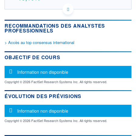
US4074971064 1M0
DONNÉES TEMPS DIFFÉRÉ
Politique d'exécution
RECOMMANDATIONS DES ANALYSTES
Cotation sur les autres places
PROFESSIONNELS
> Accès au top consensus international
90
85
OBJECTIF DE COURS
80
Message d'information
Information non disponible
75
17h07
17h20
17h33
Copyright © 2026 FactSet Research Systems Inc. All rights reserved.
OUVERTURE
CLÔTURE VEILLE
85,5000
76,0000
ÉVOLUTION DES PRÉVISIONS
+ HAUT
+ BAS
86,0000
85,5000
Message d'information
Information non disponible
VOLUME
CAPITAL ÉCHANGÉ
108
0,00%
Copyright © 2026 FactSet Research Systems Inc. All rights reserved.
VALORISATION
DERNIER ÉCHANGE
3 728 MEUR
06.08.26 / 17:35:57