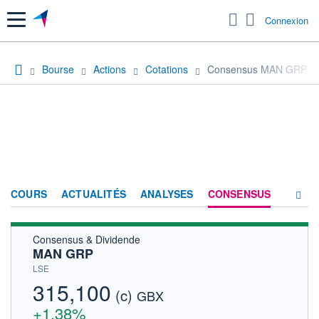
Menu
Connexion
Bourse
Actions
Cotations
Consensus MAN GRP
COURS
ACTUALITÉS
ANALYSES
CONSENSUS
Consensus & Dividende
SOCIÉTÉ
MAN GRP
FORUM
LSE
315,100
(c)
HISTORIQUE
GBX
+1,38%
ACTIONNAIRES