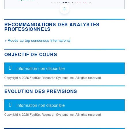
0,000 GBX
(
-100,00%
)
OUVERTURE THÉORIQUE
3,673 EUR
VALEUR INDICATIVE
JE00BJ1DLW90 EMG
DONNÉES TEMPS DIFFÉRÉ
RECOMMANDATIONS DES ANALYSTES
PROFESSIONNELS
Politique d'exécution
Cotation sur les autres places
> Accès au top consensus international
316
OBJECTIF DE COURS
314
312
Message d'information
Information non disponible
310
Copyright © 2026 FactSet Research Systems Inc. All rights reserved.
11h51
14h42
17h33
OUVERTURE
CLÔTURE VEILLE
ÉVOLUTION DES PRÉVISIONS
313,000
310,800
+ HAUT
+ BAS
Message d'information
Information non disponible
316,600
311,800
Copyright © 2026 FactSet Research Systems Inc. All rights reserved.
VOLUME
CAPITAL ÉCHANGÉ
4 527 880
0,40%
VALORISATION
DERNIER ÉCHANGE