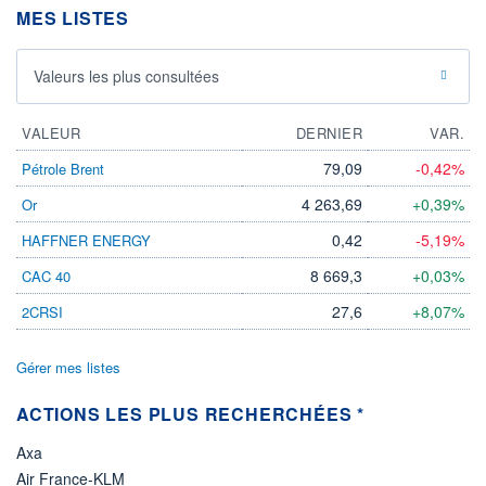
360 698 MGBX
05.08.26 / 17:56:26
MES LISTES
LIMITE À LA
LIMITE À LA
BAISSE
HAUSSE
0,000
0,000
Valeurs les plus consultées
RENDEMENT
PER ESTIMÉ
ESTIMÉ 2026
2026
VALEUR
DERNIER
VAR.
-
-
79,09
-0,42%
Pétrole Brent
DERNIER
DATE
DIVIDENDE
DERNIER
DIVIDENDE
4 263,69
+0,39%
Or
0,00 GBX
-
0,42
-5,19%
HAFFNER ENERGY
PROCHAIN
DIVIDENDE
8 669,3
+0,03%
CAC 40
-
27,6
+8,07%
2CRSI
ÉLIGIBILITÉ
Non éligible
Boursobank
Gérer mes listes
+ PORTEFEUILLE
+ LISTE
ACTIONS LES PLUS RECHERCHÉES *
Axa
Air France-KLM