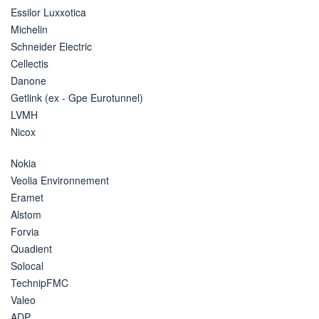
Essilor Luxxotica
Michelin
Schneider Electric
Cellectis
Danone
Getlink (ex - Gpe Eurotunnel)
LVMH
Nicox
Nokia
Veolia Environnement
Eramet
Alstom
Forvia
Quadient
Solocal
TechnipFMC
Valeo
ADP