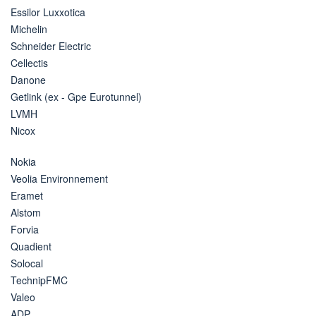
Essilor Luxxotica
Michelin
Schneider Electric
Cellectis
Danone
Getlink (ex - Gpe Eurotunnel)
LVMH
Nicox
Nokia
Veolia Environnement
Eramet
Alstom
Forvia
Quadient
Solocal
TechnipFMC
Valeo
ADP