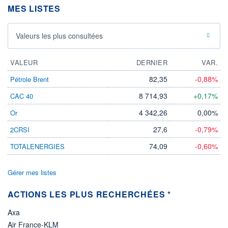
MES LISTES
DERNIER
DATE
DIVIDENDE
DERNIER
DIVIDENDE
0,00 EUR
-
Valeurs les plus consultées
PROCHAIN
DIVIDENDE
-
VALEUR
DERNIER
VAR.
ÉLIGIBILITÉ
82,35
-0,88%
Pétrole Brent
PEA
Non éligible
8 714,93
+0,17%
CAC 40
Boursobank
4 342,26
0,00%
Or
+ ALERTE
+ PORTEFEUILLE
+ LISTE
27,6
-0,79%
2CRSI
74,09
-0,60%
TOTALENERGIES
Gérer mes listes
ACTIONS LES PLUS RECHERCHÉES *
Axa
Air France-KLM