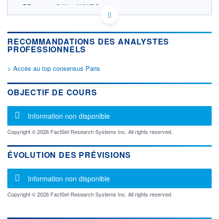
FR001400QJH1 AXWDS
EURONEXT PARIS DONNÉES TEMPS RÉEL
Politique d'exécution
Cotation sur les autres places
RECOMMANDATIONS DES ANALYSTES
PROFESSIONNELS
SECTEUR
PÉTROLE ET GAZ
> Accès au top consensus Paris
OUVERTURE
CLÔTURE VEILLE
OBJECTIF DE COURS
0,000
2,230
+ HAUT
+ BAS
0,000
0,000
Message d'information
Information non disponible
VOLUME
CAPITAL ÉCHANGÉ
Copyright © 2026 FactSet Research Systems Inc. All rights reserved.
0
0,00%
VALORISATION
DERNIER ÉCHANGE
ÉVOLUTION DES PRÉVISIONS
16.08.24 / 17:35:26
LIMITE À LA
LIMITE À LA
BAISSE
HAUSSE
Message d'information
Information non disponible
2,027
2,453
Copyright © 2026 FactSet Research Systems Inc. All rights reserved.
RENDEMENT
PER ESTIMÉ
ESTIMÉ 2026
2026
-
-