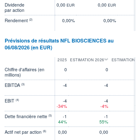
Dividende
0,00
0,00
0
EUR
EUR
par action
Rendement
0,00%
0,00%
(2)
Prévisions de résultats NFL BIOSCIENCES au
06/08/2026 (en EUR)
2025
ESTIMATION 2026⁽⁸⁾
ESTIMATION 2
Chiffre d'affaires (en
0
0
millions)
EBITDA
-4
-4
(3)
EBIT
-4
-4
(4)
-34%
-4%
14
Dette financière nette
-1
-1
(5)
44%
55%
3
Actif net par action
0,00
0,00
0
(6)