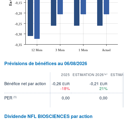
En €
-0,15
-0,20
-0,25
-0,30
-0,35
12 Mois
3 Mois
1 Mois
Actuel
Prévisions de bénéfices au 06/08/2026
2025
ESTIMATION 2026⁽⁸⁾
ESTIMATI
Bénéfice net par action
-0,26
-0,21
-0
EUR
EUR
-18%
21%
PER
0,00
0,00
(1)
Dividende NFL BIOSCIENCES par action