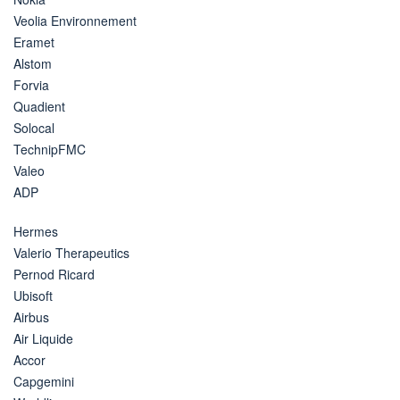
Veolia Environnement
Eramet
Alstom
Forvia
Quadient
Solocal
TechnipFMC
Valeo
ADP
Hermes
Valerio Therapeutics
Pernod Ricard
Ubisoft
Airbus
Air Liquide
Accor
Capgemini