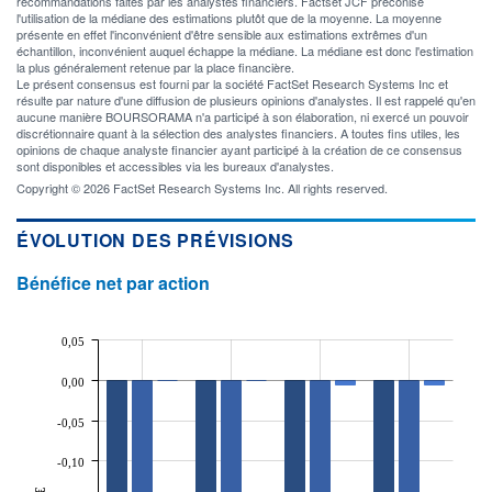
recommandations faites par les analystes financiers. Factset JCF préconise
l'utilisation de la médiane des estimations plutôt que de la moyenne. La moyenne
présente en effet l'inconvénient d'être sensible aux estimations extrêmes d'un
échantillon, inconvénient auquel échappe la médiane. La médiane est donc l'estimation
la plus généralement retenue par la place financière.
Le présent consensus est fourni par la société FactSet Research Systems Inc et
résulte par nature d'une diffusion de plusieurs opinions d'analystes. Il est rappelé qu'en
aucune manière BOURSORAMA n'a participé à son élaboration, ni exercé un pouvoir
discrétionnaire quant à la sélection des analystes financiers. A toutes fins utiles, les
opinions de chaque analyste financier ayant participé à la création de ce consensus
sont disponibles et accessibles via les bureaux d'analystes.
Copyright © 2026 FactSet Research Systems Inc. All rights reserved.
ÉVOLUTION DES PRÉVISIONS
Bénéfice net par action
0,05
0,00
-0,05
-0,10