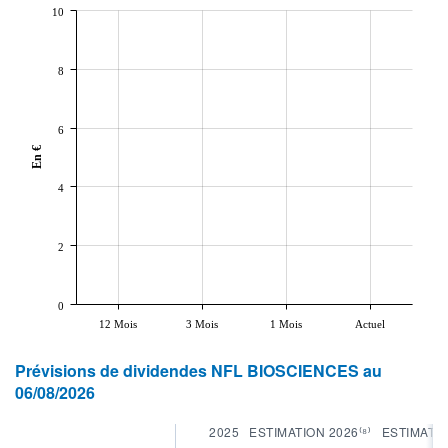
10
8
6
En €
4
2
0
12 Mois
3 Mois
1 Mois
Actuel
Prévisions de dividendes NFL BIOSCIENCES au
06/08/2026
2025
ESTIMATION 2026⁽⁸⁾
ESTIMATIO