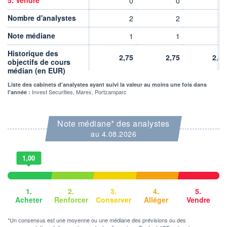
0
0
0
VALORISATION
DERNIER ÉCHANGE
11 MEUR
05.08.26 / 17:28:37
Nombre d'analystes
2
2
2
LIMITE À LA
LIMITE À LA
BAISSE
HAUSSE
Note médiane
1
1
1
0,7830
0,9570
Historique des
2,75
2,75
2,45
RENDEMENT
PER ESTIMÉ
objectifs de cours
ESTIMÉ 2026
2026
médian (en EUR)
-
-
Liste des cabinets d'analystes ayant suivi la valeur au moins une fois dans
DERNIER
DATE
Invest Securities, Marex, Portzamparc
l'année :
DIVIDENDE
DERNIER
DIVIDENDE
0,00 EUR
-
Note médiane* des analystes
PROCHAIN
DIVIDENDE
au 4.08.2026
-
ÉLIGIBILITÉ
RISQUE ESG
1,00
PEA
PEA-PME
-
CTO BUSINESS
1.
2.
3.
4.
5.
+ ALERTE
+ PORTEFEUILLE
+ LISTE
Acheter
Renforcer
Conserver
Alléger
Vendre
*Un consensus est une moyenne ou une médiane des prévisions ou des