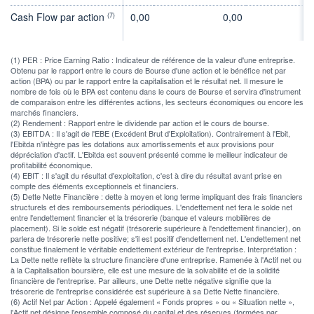
Cash Flow par action
0,00
0,00
0
(7)
(1) PER : Price Earning Ratio : Indicateur de référence de la valeur d'une entreprise.
Obtenu par le rapport entre le cours de Bourse d'une action et le bénéfice net par
action (BPA) ou par le rapport entre la capitalisation et le résultat net. Il mesure le
nombre de fois où le BPA est contenu dans le cours de Bourse et servira d'instrument
de comparaison entre les différentes actions, les secteurs économiques ou encore les
marchés financiers.
(2) Rendement : Rapport entre le dividende par action et le cours de bourse.
(3) EBITDA : Il s'agit de l'EBE (Excédent Brut d'Exploitation). Contrairement à l'Ebit,
l'Ebitda n'intègre pas les dotations aux amortissements et aux provisions pour
dépréciation d'actif. L'Ebitda est souvent présenté comme le meilleur indicateur de
profitabilité économique.
(4) EBIT : Il s'agit du résultat d'exploitation, c'est à dire du résultat avant prise en
compte des éléments exceptionnels et financiers.
(5) Dette Nette Financière : dette à moyen et long terme impliquant des frais financiers
structurels et des remboursements périodiques. L'endettement net fera le solde net
entre l'endettement financier et la trésorerie (banque et valeurs mobilières de
placement). Si le solde est négatif (trésorerie supérieure à l'endettement financier), on
parlera de trésorerie nette positive; s'il est positif d'endettement net. L'endettement net
constitue finalement le véritable endettement extérieur de l'entreprise. Interprétation :
La Dette nette reflète la structure financière d'une entreprise. Ramenée à l'Actif net ou
à la Capitalisation boursière, elle est une mesure de la solvabilité et de la solidité
financière de l'entreprise. Par ailleurs, une Dette nette négative signifie que la
trésorerie de l'entreprise considérée est supérieure à sa Dette Nette financière.
(6) Actif Net par Action : Appelé également « Fonds propres » ou « Situation nette »,
l'Actif net désigne l'ensemble composé du capital et des réserves (formées par