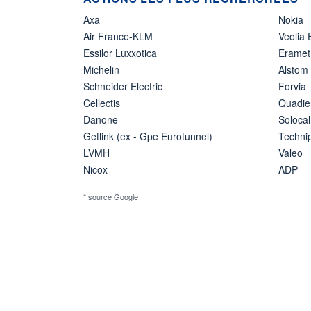
Axa
Nokia
Air France-KLM
Veolia
Essilor Luxxotica
Eramet
Michelin
Alstom
Schneider Electric
Forvia
Cellectis
Quadie
Danone
Solocal
Getlink (ex - Gpe Eurotunnel)
Techn
LVMH
Valeo
Nicox
ADP
* source Google