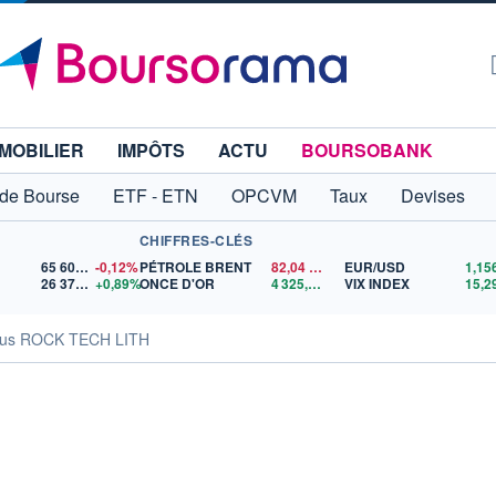
MOBILIER
IMPÔTS
ACTU
BOURSOBANK
 de Bourse
ETF - ETN
OPCVM
Taux
Devises
CHIFFRES-CLÉS
65 606,71
-0,12%
PÉTROLE BRENT
82,04
$US
EUR/USD
26 373,99
+0,89%
ONCE D'OR
4 325,02
$US
VIX INDEX
15,2
us ROCK TECH LITH