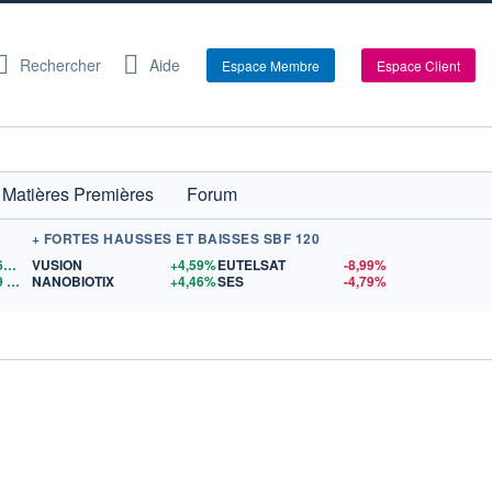
Rechercher
Aide
Espace Membre
Espace Client
Matières Premières
Forum
+ FORTES HAUSSES ET BAISSES SBF 120
1,1564
$US
VUSION
+4,59%
EUTELSAT
-8,99%
9
$US
NANOBIOTIX
+4,46%
SES
-4,79%