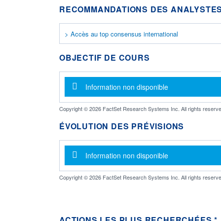
RECOMMANDATIONS DES ANALYSTES
> Accès au top consensus international
OBJECTIF DE COURS
Message d'information
Information non disponible
Copyright © 2026 FactSet Research Systems Inc. All rights reserve
ÉVOLUTION DES PRÉVISIONS
Message d'information
Information non disponible
Copyright © 2026 FactSet Research Systems Inc. All rights reserve
ACTIONS LES PLUS RECHERCHÉES *