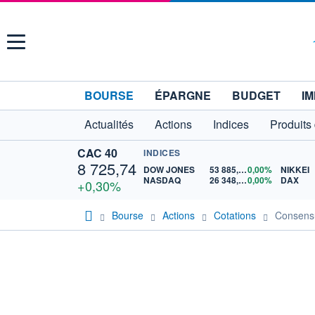
Menu
BOURSE
ÉPARGNE
BUDGET
IM
Actualités
Actions
Indices
Produits
CAC 40
INDICES
8 725,74
DOW JONES
53 885,10
0,00%
NIKKEI
NASDAQ
26 348,35
0,00%
DAX
+0,30%
Bourse
Actions
Cotations
Consens