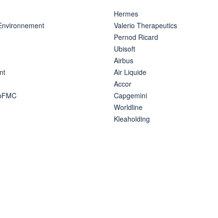
Hermes
 Environnement
Valerio Therapeutics
Pernod Ricard
Ubisoft
Airbus
nt
Air Liquide
Accor
ipFMC
Capgemini
Worldline
Kleaholding