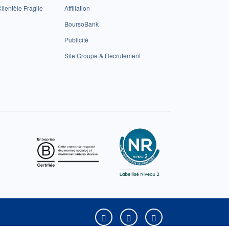
lientèle Fragile
Affiliation
BoursoBank
Publicité
Site Groupe & Recrutement
Boursorama sur Facebook
Boursorama sur X
Boursorama sur Yo