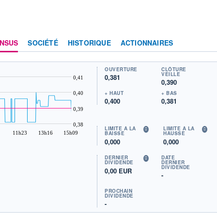
NSUS
SOCIÉTÉ
HISTORIQUE
ACTIONNAIRES
OUVERTURE
CLÔTURE
VEILLE
0,381
0,41
0,390
+ HAUT
+ BAS
0,40
0,400
0,381
0,39
0,38
LIMITE À LA
LIMITE À LA
11h23
13h16
15h09
BAISSE
HAUSSE
0,000
0,000
DERNIER
DATE
DIVIDENDE
DERNIER
DIVIDENDE
0,00 EUR
-
PROCHAIN
DIVIDENDE
-