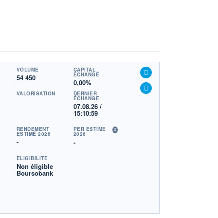
VOLUME
CAPITAL
ÉCHANGÉ
54 450
0,00%
VALORISATION
DERNIER
ÉCHANGE
07.08.26 /
15:10:59
RENDEMENT
PER ESTIMÉ
ESTIMÉ 2026
2026
-
-
ÉLIGIBILITÉ
Non éligible
Boursobank