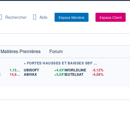
Rechercher
Aide
Espace Membre
Espace Client
Matières Premières
Forum
+ FORTES HAUSSES ET BAISSES SBF 120
1,1559
$US
UBISOFT
+4,43%
WORLDLINE
-5,12%
X
14,90
$US
ABIVAX
+3,54%
EUTELSAT
-4,58%