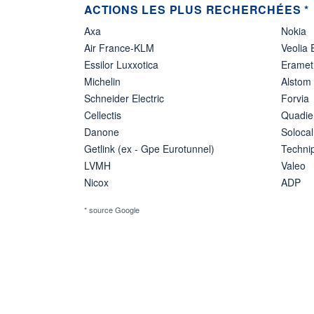
ACTIONS LES PLUS RECHERCHÉES *
Axa
Nokia
Air France-KLM
Veolia
Essilor Luxxotica
Eramet
Michelin
Alstom
Schneider Electric
Forvia
Cellectis
Quadie
Danone
Solocal
Getlink (ex - Gpe Eurotunnel)
Techn
LVMH
Valeo
Nicox
ADP
* source Google