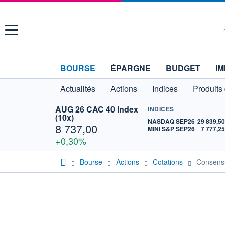
Menu
BOURSE
ÉPARGNE
BUDGET
IM
Actualités
Actions
Indices
Produits
AUG 26 CAC 40 Index
INDICES
(10x)
NASDAQ SEP26
29 839,5
8 737,00
MINI S&P SEP26
7 777,2
+0,30%
Bourse
Actions
Cotations
Consen