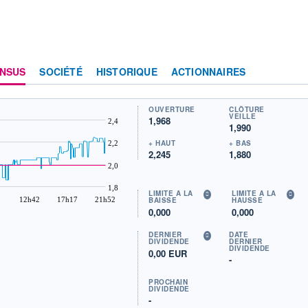
NSUS
SOCIÉTÉ
HISTORIQUE
ACTIONNAIRES
OUVERTURE
CLÔTURE
VEILLE
1,968
2,4
1,990
+ HAUT
+ BAS
2,2
2,245
1,880
2,0
1,8
LIMITE À LA
LIMITE À LA
12h42
17h17
21h52
BAISSE
HAUSSE
0,000
0,000
DERNIER
DATE
DIVIDENDE
DERNIER
DIVIDENDE
0,00 EUR
-
PROCHAIN
DIVIDENDE
-