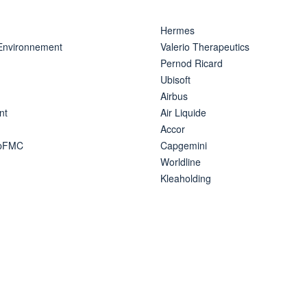
Hermes
 Environnement
Valerio Therapeutics
Pernod Ricard
Ubisoft
Airbus
nt
Air Liquide
Accor
ipFMC
Capgemini
Worldline
Kleaholding