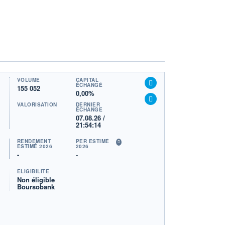
VOLUME
CAPITAL
ÉCHANGÉ
155 052
0,00%
VALORISATION
DERNIER
ÉCHANGE
07.08.26 /
21:54:14
RENDEMENT
PER ESTIMÉ
ESTIMÉ 2026
2026
-
-
ÉLIGIBILITÉ
Non éligible
Boursobank