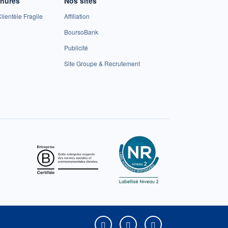
chures
Nos sites
lientèle Fragile
Affiliation
BoursoBank
Publicité
Site Groupe & Recrutement
Boursorama sur Facebook
Boursorama sur X
Boursorama sur Yo