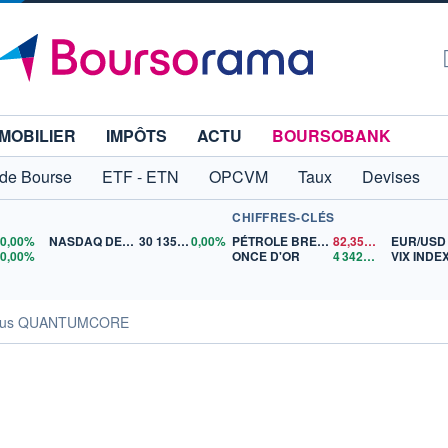
MOBILIER
IMPÔTS
ACTU
BOURSOBANK
 de Bourse
ETF - ETN
OPCVM
Taux
Devises
CHIFFRES-CLÉS
0
0,00%
NASDAQ DEC26
30 135,00
0,00%
PÉTROLE BRENT
82,35
$US
EUR/USD
5
0,00%
ONCE D'OR
4 342,26
$US
VIX INDE
sus QUANTUMCORE