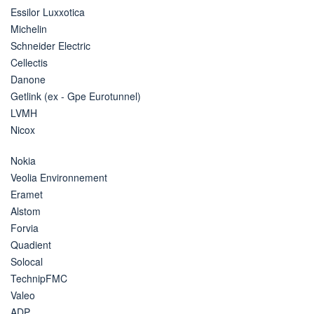
Essilor Luxxotica
Michelin
Schneider Electric
Cellectis
Danone
Getlink (ex - Gpe Eurotunnel)
LVMH
Nicox
Nokia
Veolia Environnement
Eramet
Alstom
Forvia
Quadient
Solocal
TechnipFMC
Valeo
ADP