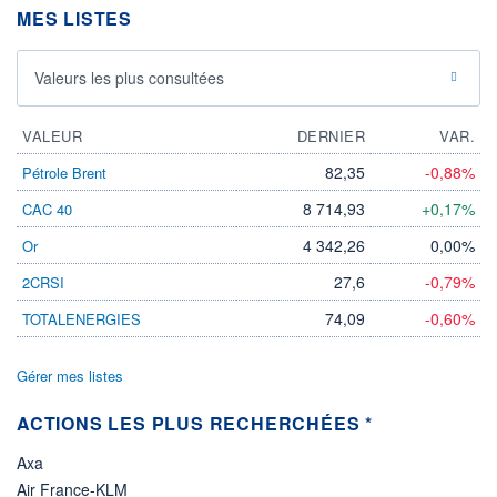
DIVIDENDE
0,00 EUR
MES LISTES
-
PROCHAIN
DIVIDENDE
Valeurs les plus consultées
-
ÉLIGIBILITÉ
VALEUR
DERNIER
VAR.
Non éligible
Boursobank
82,35
-0,88%
Pétrole Brent
+ PORTEFEUILLE
+ LISTE
8 714,93
+0,17%
CAC 40
4 342,26
0,00%
Or
27,6
-0,79%
2CRSI
74,09
-0,60%
TOTALENERGIES
Gérer mes listes
ACTIONS LES PLUS RECHERCHÉES *
Axa
Air France-KLM