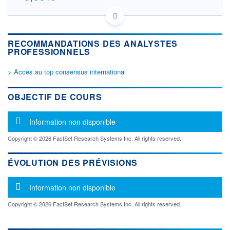
CNE100001ZT0 1PC
DONNÉES TEMPS RÉEL
Politique d'exécution
RECOMMANDATIONS DES ANALYSTES
Cotation sur les autres places
PROFESSIONNELS
OUVERTURE
CLÔTURE VEILLE
> Accès au top consensus international
0,000
1,530
+ HAUT
+ BAS
OBJECTIF DE COURS
0,000
0,000
VOLUME
CAPITAL ÉCHANGÉ
Message d'information
Information non disponible
0
0,00%
VALORISATION
DERNIER ÉCHANGE
Copyright © 2026 FactSet Research Systems Inc. All rights reserved.
24.07.26 / 15:12:57
LIMITE À LA
LIMITE À LA
ÉVOLUTION DES PRÉVISIONS
BAISSE
HAUSSE
0,000
0,000
Message d'information
Information non disponible
RENDEMENT
PER ESTIMÉ
ESTIMÉ 2026
2026
-
-
Copyright © 2026 FactSet Research Systems Inc. All rights reserved.
DERNIER
DATE
DIVIDENDE
DERNIER