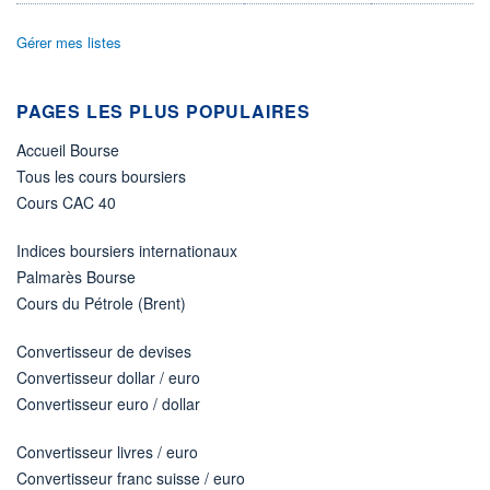
VOLUME
CAPITAL ÉCHANGÉ
0
0,00%
Gérer mes listes
VALORISATION
CAPI.
BOURSIÈRE
2 230 MUSD
2 214 MUSD
PAGES LES PLUS POPULAIRES
LIMITE À LA
LIMITE À LA
BAISSE
HAUSSE
Accueil Bourse
0,0000
0,0000
Tous les cours boursiers
RENDEMENT
PER ESTIMÉ
Cours CAC 40
ESTIMÉ 2026
2026
-
7,63
Indices boursiers internationaux
DERNIER
ÉCHANGE
Palmarès Bourse
06.08.26 / 22:00:00
Cours du Pétrole (Brent)
ÉLIGIBILITÉ
RISQUE ESG
-
Convertisseur de devises
26,7/100 (moyen)
Convertisseur dollar / euro
+ PORTEFEUILLE
+ LISTE
Convertisseur euro / dollar
Convertisseur livres / euro
Convertisseur franc suisse / euro