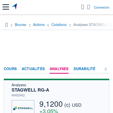
Menu
Connexion
Bourse
Actions
Cotations
Analyses STAGWELL R
COURS
ACTUALITÉS
ANALYSES
DURABILITÉ
Analyses
CONSENSUS
STAGWELL RG-A
SOCIÉTÉ
NASDAQ
9,1200
(c)
HISTORIQUE
USD
+3,05%
ACTIONNAIRES