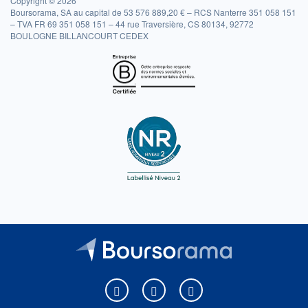
Copyright © 2026
Boursorama, SA au capital de 53 576 889,20 € – RCS Nanterre 351 058 151
– TVA FR 69 351 058 151 – 44 rue Traversière, CS 80134, 92772
BOULOGNE BILLANCOURT CEDEX
Boursorama sur Facebook
Boursorama sur X
Boursorama sur Youtu