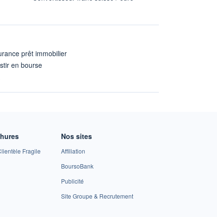
rance prêt immobilier
stir en bourse
A
chures
Nos sites
lientèle Fragile
Affiliation
BoursoBank
Publicité
Site Groupe & Recrutement