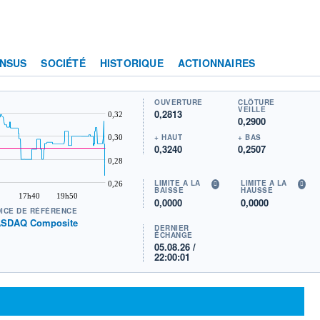
NSUS
SOCIÉTÉ
HISTORIQUE
ACTIONNAIRES
OUVERTURE
CLÔTURE
VEILLE
0,2813
0,32
0,2900
+ HAUT
+ BAS
0,30
0,3240
0,2507
0,28
LIMITE À LA
LIMITE À LA
0,26
BAISSE
HAUSSE
17h40
19h50
0,0000
0,0000
DICE DE RÉFÉRENCE
SDAQ Composite
DERNIER
ÉCHANGE
05.08.26 /
22:00:01