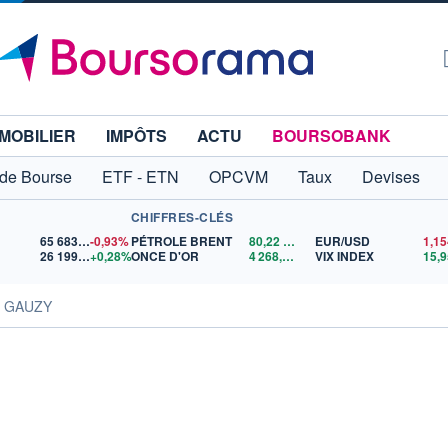
MOBILIER
IMPÔTS
ACTU
BOURSOBANK
 de Bourse
ETF - ETN
OPCVM
Taux
Devises
CHIFFRES-CLÉS
65 683,26
-0,93%
PÉTROLE BRENT
80,22
$US
EUR/USD
26 199,27
+0,28%
ONCE D'OR
4 268,77
$US
VIX INDEX
15,9
s GAUZY