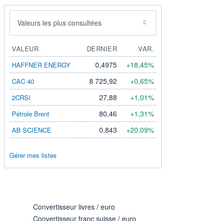
Valeurs les plus consultées
VALEUR
DERNIER
VAR.
0,4975
+18,45%
HAFFNER ENERGY
8 725,92
+0,65%
CAC 40
27,88
+1,01%
2CRSI
80,46
+1,31%
Pétrole Brent
0,843
+20,09%
AB SCIENCE
Gérer mes listes
Convertisseur livres / euro
Convertisseur franc suisse / euro