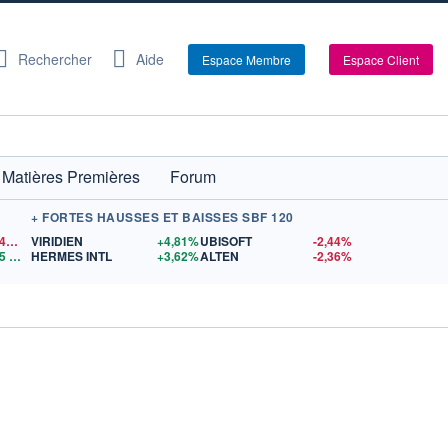
Rechercher
Aide
Espace Membre
Espace Client
Matières Premières
Forum
+ FORTES HAUSSES ET BAISSES SBF 120
1,1542
$US
VIRIDIEN
+4,81%
UBISOFT
-2,44%
5
$US
HERMES INTL
+3,62%
ALTEN
-2,36%