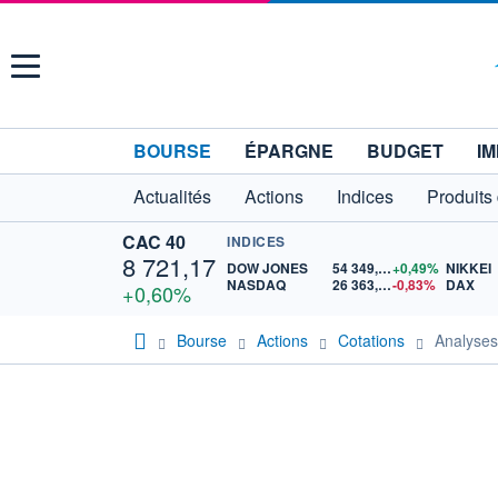
Menu
BOURSE
ÉPARGNE
BUDGET
IM
Actualités
Actions
Indices
Produits
CAC 40
INDICES
8 721,17
DOW JONES
54 349,12
+0,49%
NIKKEI
NASDAQ
26 363,44
-0,83%
DAX
+0,60%
Bourse
Actions
Cotations
Analyse