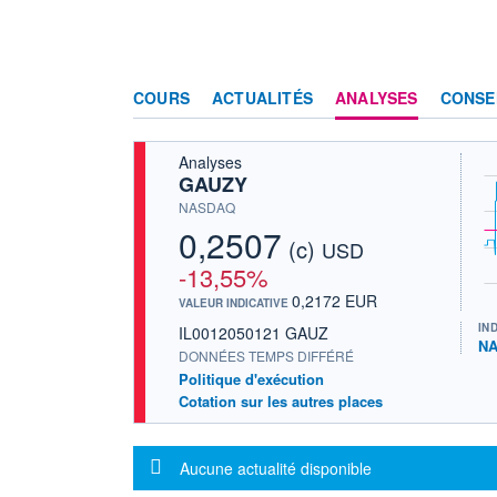
COURS
ACTUALITÉS
ANALYSES
CONSE
Analyses
GAUZY
NASDAQ
0,2507
(c)
USD
-13,55%
0,2172 EUR
VALEUR INDICATIVE
IN
IL0012050121 GAUZ
NA
DONNÉES TEMPS DIFFÉRÉ
Politique d'exécution
Cotation sur les autres places
Message d'information
Aucune actualité disponible