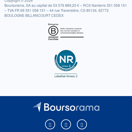
Copyright © 2026
Boursorama, SA au capital de 53 576 889,20 € – RCS Nanterre 351 058 151
– TVA FR 69 351 058 151 – 44 rue Traversière, CS 80134, 92772
BOULOGNE BILLANCOURT CEDEX
Boursorama sur Facebook
Boursorama sur X
Boursorama sur Youtu