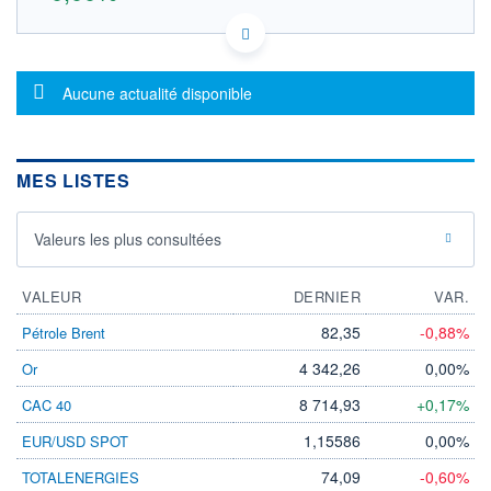
IT0005312365 IT0005312365
DONNÉES TEMPS DIFFÉRÉ
Politique d'exécution
Message d'information
Aucune actualité disponible
Cotation sur les autres places
OUVERTURE
CLÔTURE VEILLE
0,000
0,000
MES LISTES
+ HAUT
+ BAS
0,000
0,000
Valeurs les plus consultées
VOLUME
CAPITAL ÉCHANGÉ
0
0,00%
VALORISATION
DERNIER ÉCHANGE
VALEUR
DERNIER
VAR.
LIMITE À LA
LIMITE À LA
82,35
-0,88%
Pétrole Brent
BAISSE
HAUSSE
0,000
0,000
4 342,26
0,00%
Or
RENDEMENT
PER ESTIMÉ
ESTIMÉ 2026
2026
8 714,93
+0,17%
CAC 40
-
-
1,15586
0,00%
EUR/USD SPOT
DERNIER
DATE
DIVIDENDE
DERNIER
DIVIDENDE
74,09
-0,60%
TOTALENERGIES
0,00 EUR