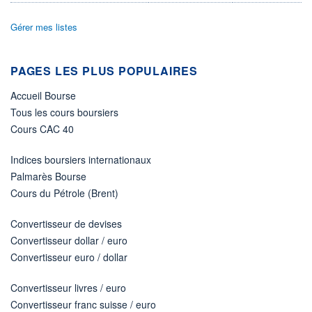
-
PROCHAIN
Gérer mes listes
DIVIDENDE
-
ÉLIGIBILITÉ
PAGES LES PLUS POPULAIRES
Non éligible
Boursobank
Accueil Bourse
Tous les cours boursiers
+ PORTEFEUILLE
+ LISTE
Cours CAC 40
Indices boursiers internationaux
Palmarès Bourse
Cours du Pétrole (Brent)
Convertisseur de devises
Convertisseur dollar / euro
Convertisseur euro / dollar
Convertisseur livres / euro
Convertisseur franc suisse / euro