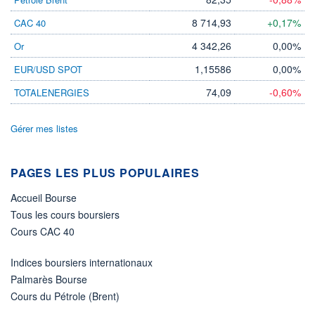
-
8 714,93
+0,17%
CAC 40
PROCHAIN
DIVIDENDE
-
4 342,26
0,00%
Or
ÉLIGIBILITÉ
1,15586
0,00%
EUR/USD SPOT
Non éligible
Boursobank
74,09
-0,60%
TOTALENERGIES
+ PORTEFEUILLE
+ LISTE
Gérer mes listes
PAGES LES PLUS POPULAIRES
Accueil Bourse
Tous les cours boursiers
Cours CAC 40
Indices boursiers internationaux
Palmarès Bourse
Cours du Pétrole (Brent)