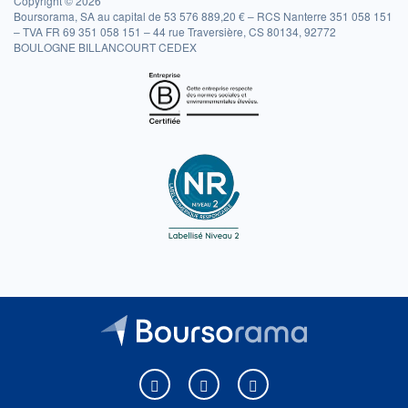
Copyright © 2026
Boursorama, SA au capital de 53 576 889,20 € – RCS Nanterre 351 058 151
– TVA FR 69 351 058 151 – 44 rue Traversière, CS 80134, 92772
BOULOGNE BILLANCOURT CEDEX
Boursorama sur Facebook
Boursorama sur X
Boursorama sur Youtu