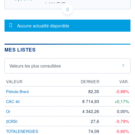
0,233 EUR
VALEUR INDICATIVE
CA6656561041 NRR
DONNÉES TEMPS DIFFÉRÉ
Message d'information
Politique d'exécution
Aucune actualité disponible
Cotation sur les autres places
OUVERTURE
CLÔTURE VEILLE
0,000
0,375
MES LISTES
+ HAUT
+ BAS
0,000
0,000
Valeurs les plus consultées
VOLUME
CAPITAL ÉCHANGÉ
0
0,00%
VALORISATION
DERNIER ÉCHANGE
VALEUR
DERNIER
VAR.
08.06.11 / 20:05:54
82,35
-0,88%
Pétrole Brent
LIMITE À LA
LIMITE À LA
BAISSE
HAUSSE
8 714,93
+0,17%
CAC 40
0,000
0,000
4 342,26
0,00%
Or
RENDEMENT
PER ESTIMÉ
ESTIMÉ 2026
2026
27,6
-0,79%
2CRSI
-
-
74,09
-0,60%
TOTALENERGIES
DERNIER
DATE
DIVIDENDE
DERNIER