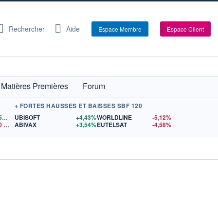
Rechercher
Aide
Espace Membre
Espace Client
Matières Premières
Forum
+ FORTES HAUSSES ET BAISSES SBF 120
1,1559
$US
UBISOFT
+4,43%
WORLDLINE
-5,12%
0
$US
ABIVAX
+3,54%
EUTELSAT
-4,58%