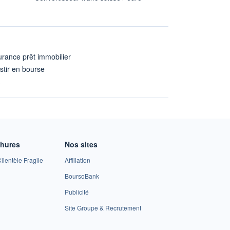
rance prêt immobilier
stir en bourse
A
chures
Nos sites
lientèle Fragile
Affiliation
BoursoBank
Publicité
Site Groupe & Recrutement