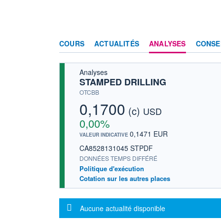
COURS
ACTUALITÉS
ANALYSES
CONSE
Analyses
STAMPED DRILLING
OTCBB
0,1700
(c)
USD
0,00%
0,1471 EUR
VALEUR INDICATIVE
CA8528131045 STPDF
DONNÉES TEMPS DIFFÉRÉ
Politique d'exécution
Cotation sur les autres places
Message d'information
Aucune actualité disponible