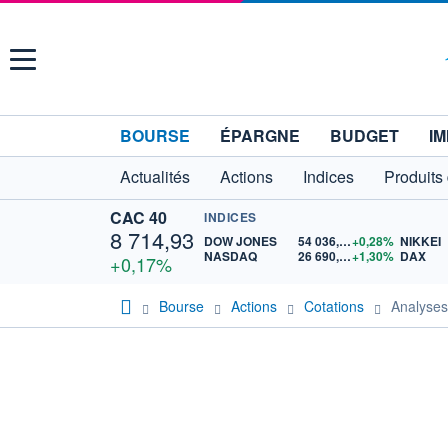
Menu
BOURSE
ÉPARGNE
BUDGET
IM
Actualités
Actions
Indices
Produits
CAC 40
INDICES
8 714,93
DOW JONES
54 036,93
+0,28%
NIKKEI
NASDAQ
26 690,62
+1,30%
DAX
+0,17%
Bourse
Actions
Cotations
Analyse