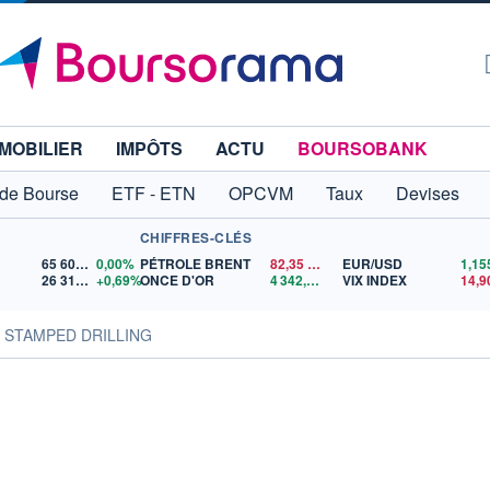
MOBILIER
IMPÔTS
ACTU
BOURSOBANK
 de Bourse
ETF - ETN
OPCVM
Taux
Devises
CHIFFRES-CLÉS
65 606,71
0,00%
PÉTROLE BRENT
82,35
$US
EUR/USD
26 319,45
+0,69%
ONCE D'OR
4 342,26
$US
VIX INDEX
14,9
s STAMPED DRILLING