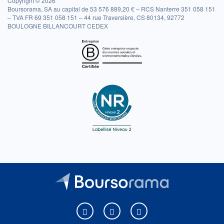
Copyright © 2026
Boursorama, SA au capital de 53 576 889,20 € – RCS Nanterre 351 058 151
– TVA FR 69 351 058 151 – 44 rue Traversière, CS 80134, 92772
BOULOGNE BILLANCOURT CEDEX
Boursorama sur Facebook
Boursorama sur X
Boursorama sur Youtu