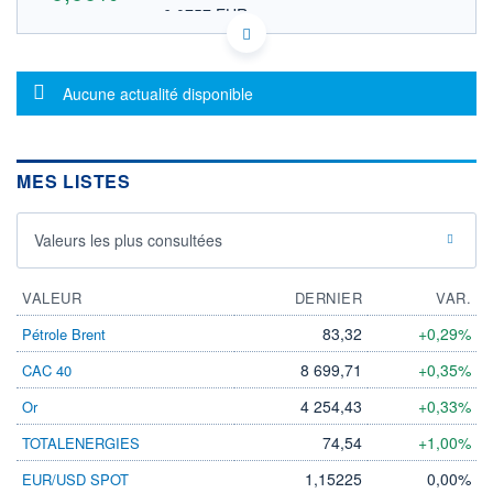
6,0757 EUR
VALEUR INDICATIVE
US57646J1088 MWOMS
DONNÉES TEMPS DIFFÉRÉ
Message d'information
Politique d'exécution
Aucune actualité disponible
Cotation sur les autres places
OUVERTURE
CLÔTURE VEILLE
0,0000
7,0000
MES LISTES
+ HAUT
+ BAS
0,0000
0,0000
Valeurs les plus consultées
VOLUME
CAPITAL ÉCHANGÉ
0
0,00%
VALORISATION
VALEUR
DERNIER
VAR.
LIMITE À LA
LIMITE À LA
83,32
+0,29%
Pétrole Brent
BAISSE
HAUSSE
0,0000
0,0000
8 699,71
+0,35%
CAC 40
RENDEMENT
PER ESTIMÉ
4 254,43
+0,33%
Or
ESTIMÉ 2026
2026
-
-
74,54
+1,00%
TOTALENERGIES
DERNIER
ÉCHANGE
1,15225
0,00%
EUR/USD SPOT
13.07.26 / 18:09:50