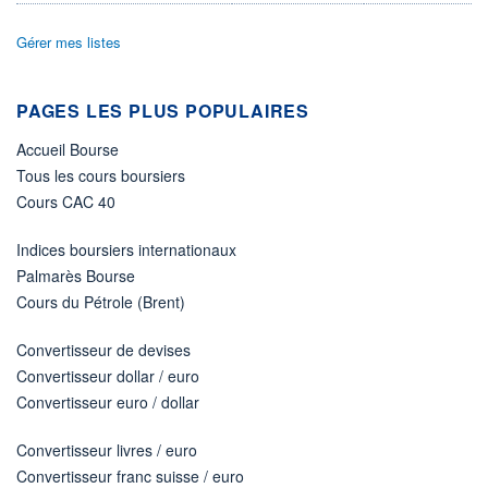
ÉLIGIBILITÉ
Gérer mes listes
Non éligible
Boursobank
PAGES LES PLUS POPULAIRES
+ PORTEFEUILLE
+ LISTE
Accueil Bourse
Tous les cours boursiers
Cours CAC 40
Indices boursiers internationaux
Palmarès Bourse
Cours du Pétrole (Brent)
Convertisseur de devises
Convertisseur dollar / euro
Convertisseur euro / dollar
Convertisseur livres / euro
Convertisseur franc suisse / euro