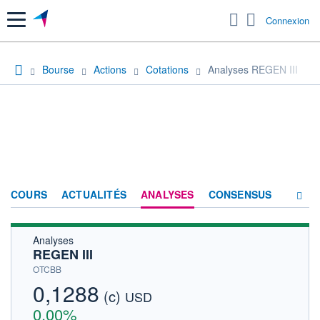
Menu
Connexion
Bourse
Actions
Cotations
Analyses REGEN III
COURS
ACTUALITÉS
ANALYSES
CONSENSUS
Analyses
SOCIÉTÉ
REGEN III
HISTORIQUE
OTCBB
0,1288
(c)
ACTIONNAIRES
USD
0,00%