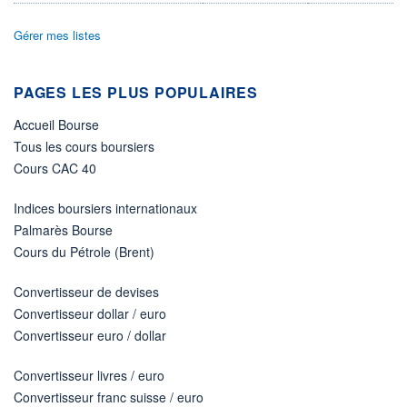
ÉLIGIBILITÉ
Gérer mes listes
Non éligible
Boursobank
PAGES LES PLUS POPULAIRES
+ PORTEFEUILLE
+ LISTE
Accueil Bourse
Tous les cours boursiers
Cours CAC 40
Indices boursiers internationaux
Palmarès Bourse
Cours du Pétrole (Brent)
Convertisseur de devises
Convertisseur dollar / euro
Convertisseur euro / dollar
Convertisseur livres / euro
Convertisseur franc suisse / euro