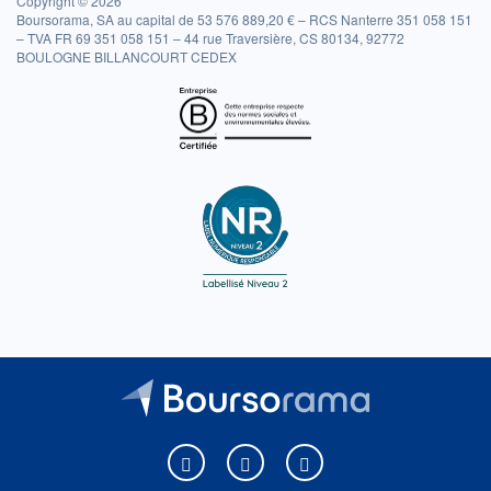
Copyright © 2026
Boursorama, SA au capital de 53 576 889,20 € – RCS Nanterre 351 058 151
– TVA FR 69 351 058 151 – 44 rue Traversière, CS 80134, 92772
BOULOGNE BILLANCOURT CEDEX
Boursorama sur Facebook
Boursorama sur X
Boursorama sur Youtu