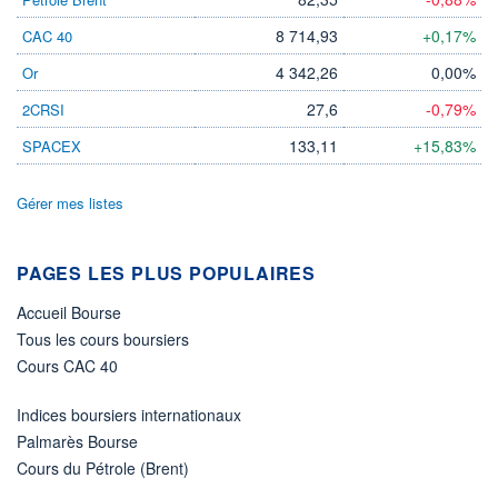
8 714,93
+0,17%
CAC 40
ÉLIGIBILITÉ
Non éligible
Boursobank
4 342,26
0,00%
Or
27,6
-0,79%
2CRSI
+ PORTEFEUILLE
+ LISTE
133,11
+15,83%
SPACEX
Gérer mes listes
PAGES LES PLUS POPULAIRES
Accueil Bourse
Tous les cours boursiers
Cours CAC 40
Indices boursiers internationaux
Palmarès Bourse
Cours du Pétrole (Brent)