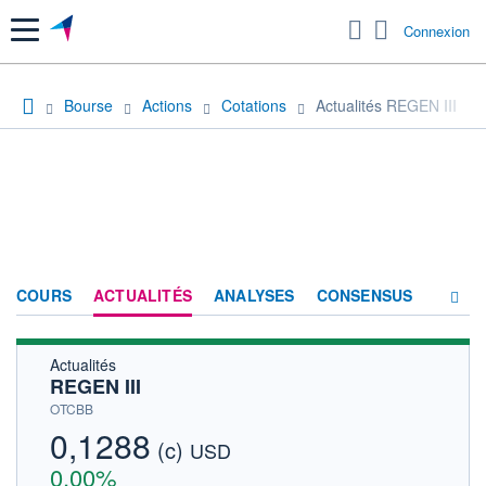
Menu
Connexion
Bourse
Actions
Cotations
Actualités REGEN III
COURS
ACTUALITÉS
ANALYSES
CONSENSUS
Actualités
SOCIÉTÉ
REGEN III
HISTORIQUE
OTCBB
0,1288
(c)
ACTIONNAIRES
USD
0,00%