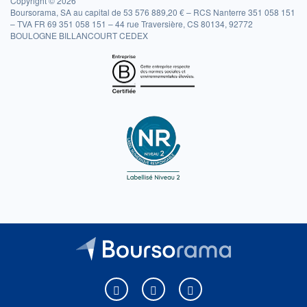
Copyright © 2026
Boursorama, SA au capital de 53 576 889,20 € – RCS Nanterre 351 058 151
– TVA FR 69 351 058 151 – 44 rue Traversière, CS 80134, 92772
BOULOGNE BILLANCOURT CEDEX
Boursorama sur Facebook
Boursorama sur X
Boursorama sur Youtu