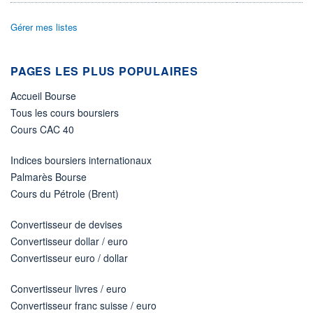
LIMITE À LA
LIMITE À LA
BAISSE
HAUSSE
0,0000
0,0000
Gérer mes listes
RENDEMENT
PER ESTIMÉ
ESTIMÉ 2026
2026
-
-
PAGES LES PLUS POPULAIRES
DERNIER
Accueil Bourse
ÉCHANGE
06.08.26 / 18:47:53
Tous les cours boursiers
Cours CAC 40
ÉLIGIBILITÉ
Non éligible
Boursobank
Indices boursiers internationaux
Palmarès Bourse
+ PORTEFEUILLE
+ LISTE
Cours du Pétrole (Brent)
Convertisseur de devises
Convertisseur dollar / euro
Convertisseur euro / dollar
Convertisseur livres / euro
Convertisseur franc suisse / euro