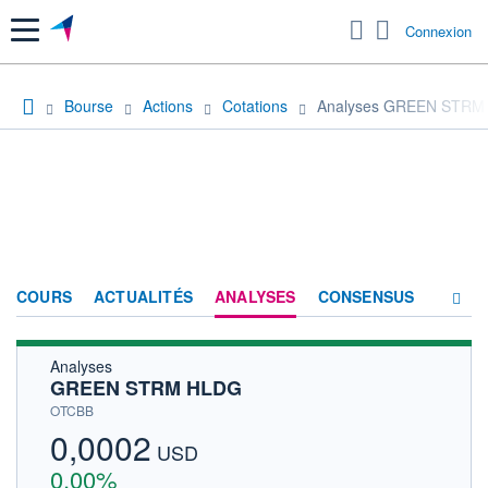
Menu
Connexion
Bourse
Actions
Cotations
Analyses GREEN STRM
COURS
ACTUALITÉS
ANALYSES
CONSENSUS
Analyses
SOCIÉTÉ
GREEN STRM HLDG
HISTORIQUE
OTCBB
0,0002
ACTIONNAIRES
USD
0,00%