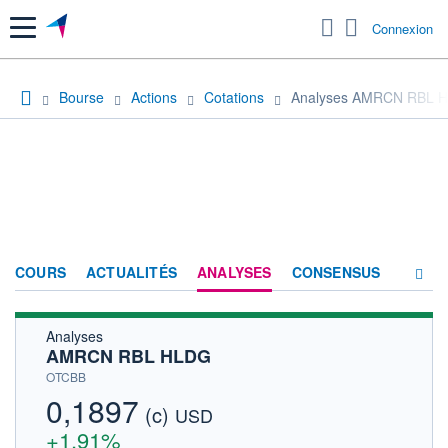
Menu
Connexion
Bourse
Actions
Cotations
Analyses AMRCN RBL 
COURS
ACTUALITÉS
ANALYSES
CONSENSUS
Analyses
SOCIÉTÉ
AMRCN RBL HLDG
HISTORIQUE
OTCBB
0,1897
(c)
ACTIONNAIRES
USD
+1,91%