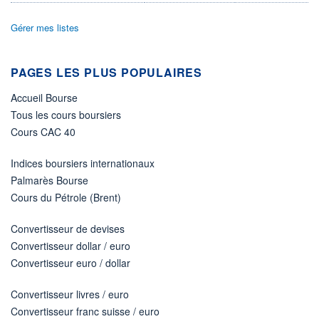
VOLUME
CAPITAL ÉCHANGÉ
767 371
0,00%
Gérer mes listes
VALORISATION
LIMITE À LA
LIMITE À LA
BAISSE
HAUSSE
PAGES LES PLUS POPULAIRES
0,0000
0,0000
Accueil Bourse
RENDEMENT
PER ESTIMÉ
ESTIMÉ 2026
2026
Tous les cours boursiers
-
-
Cours CAC 40
DERNIER
ÉCHANGE
07.08.26 / 21:59:33
Indices boursiers internationaux
Palmarès Bourse
ÉLIGIBILITÉ
Cours du Pétrole (Brent)
Non éligible
Boursobank
Convertisseur de devises
+ PORTEFEUILLE
+ LISTE
Convertisseur dollar / euro
Convertisseur euro / dollar
Convertisseur livres / euro
Convertisseur franc suisse / euro