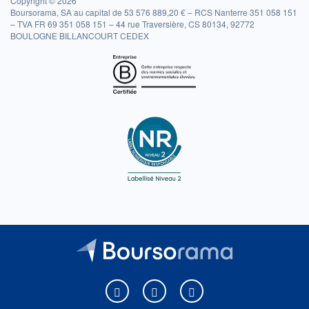
Copyright © 2026
Boursorama, SA au capital de 53 576 889,20 € – RCS Nanterre 351 058 151
– TVA FR 69 351 058 151 – 44 rue Traversière, CS 80134, 92772
BOULOGNE BILLANCOURT CEDEX
Boursorama sur Facebook
Boursorama sur X
Boursorama sur Youtu