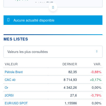
0,1641 EUR
VALEUR INDICATIVE
NASDAQ COMPOSITE
INDICE DE RÉFÉRENCE
US02919L8853 AREB
DONNÉES TEMPS DIFFÉRÉ
Message d'information
Aucune actualité disponible
Politique d'exécution
Cotation sur les autres places
MES LISTES
0,20
0,19
Valeurs les plus consultées
0,18
0,17
VALEUR
DERNIER
VAR.
17h39
19h48
21h57
82,35
-0,88%
Pétrole Brent
INDICE DE RÉFÉRENCE
NASDAQ Composite
8 714,93
+0,17%
CAC 40
4 342,26
0,00%
Or
OUVERTURE
CLÔTURE VEILLE
0,1791
0,1862
27,6
-0,79%
2CRSI
+ HAUT
+ BAS
0,1950
0,1750
1,15586
0,00%
EUR/USD SPOT