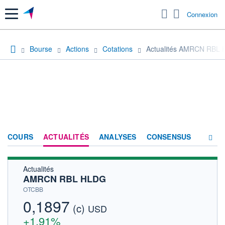
Menu
Connexion
Bourse
Actions
Cotations
Actualités AMRCN RBL
COURS
ACTUALITÉS
ANALYSES
CONSENSUS
Actualités
SOCIÉTÉ
AMRCN RBL HLDG
HISTORIQUE
OTCBB
0,1897
(c)
ACTIONNAIRES
USD
+1,91%