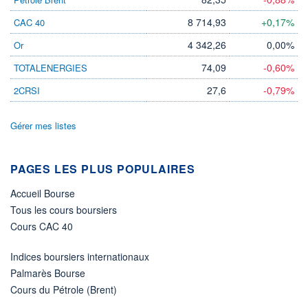
VOLUME
CAPITAL ÉCHANGÉ
767 371
0,00%
8 714,93
+0,17%
CAC 40
VALORISATION
4 342,26
0,00%
Or
LIMITE À LA
LIMITE À LA
BAISSE
HAUSSE
74,09
-0,60%
TOTALENERGIES
0,0000
0,0000
27,6
-0,79%
2CRSI
RENDEMENT
PER ESTIMÉ
ESTIMÉ 2026
2026
-
-
Gérer mes listes
DERNIER
ÉCHANGE
07.08.26 / 21:59:33
PAGES LES PLUS POPULAIRES
ÉLIGIBILITÉ
Non éligible
Accueil Bourse
Boursobank
Tous les cours boursiers
Cours CAC 40
+ PORTEFEUILLE
+ LISTE
Indices boursiers internationaux
Palmarès Bourse
Cours du Pétrole (Brent)