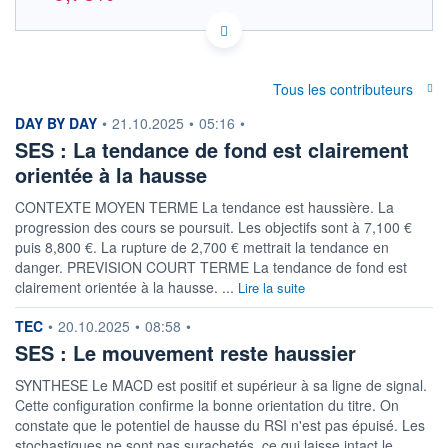
LU0088087324 0M6P
DONNÉES TEMPS DIFFÉRÉ
Politique d'exécution
Tous les contributeurs
Cotation sur les autres places
information fournie par
DAY BY DAY
•
21.10.2025
•
05:16
•
OUVERTURE
CLÔTURE VEILLE
SES : La tendance de fond est clairement
5,440
5,430
orientée à la hausse
+ HAUT
+ BAS
0,000
0,000
CONTEXTE MOYEN TERME La tendance est haussière. La
VOLUME
CAPITAL ÉCHANGÉ
progression des cours se poursuit. Les objectifs sont à 7,100 €
2 542
0,00%
puis 8,800 €. La rupture de 2,700 € mettrait la tendance en
VALORISATION
DERNIER ÉCHANGE
danger. PREVISION COURT TERME La tendance de fond est
2 001 MEUR
06.08.26 / 09:27:36
clairement orientée à la hausse. ...
Lire la suite
LIMITE À LA
LIMITE À LA
BAISSE
HAUSSE
information fournie par
TEC
•
20.10.2025
•
08:58
•
0,000
0,000
SES : Le mouvement reste haussier
RENDEMENT
PER ESTIMÉ
ESTIMÉ 2026
2026
SYNTHESE Le MACD est positif et supérieur à sa ligne de signal.
-
-
Cette configuration confirme la bonne orientation du titre. On
constate que le potentiel de hausse du RSI n'est pas épuisé. Les
DERNIER
DATE
DIVIDENDE
DERNIER
stochastiques ne sont pas surachetés, ce qui laisse intact le