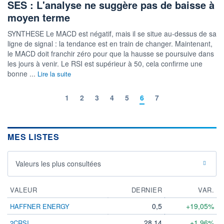
SES : L'analyse ne suggère pas de baisse à
moyen terme
SYNTHESE Le MACD est négatif, mais il se situe au-dessus de sa
ligne de signal : la tendance est en train de changer. Maintenant,
le MACD doit franchir zéro pour que la hausse se poursuive dans
les jours à venir. Le RSI est supérieur à 50, cela confirme une
bonne ...
Lire la suite
1
2
3
4
5
6
7
MES LISTES
Valeurs les plus consultées
VALEUR
DERNIER
VAR.
0,5
+19,05%
HAFFNER ENERGY
28,14
+1,96%
2CRSI