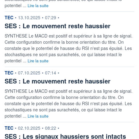
DIVIDENDE
0,00 EUR
potentiel ...
Lire la suite
-
PROCHAIN
information fournie par
TEC
•
13.10.2025
•
07:29
•
DIVIDENDE
SES : Le mouvement reste haussier
-
ÉLIGIBILITÉ
SYNTHESE Le MACD est positif et supérieur à sa ligne de signal.
Non éligible
Cette configuration confirme la bonne orientation du titre. On
Boursobank
constate que le potentiel de hausse du RSI n'est pas épuisé. Les
stochastiques ne sont pas surachetés, ce qui laisse intact le
+ PORTEFEUILLE
+ LISTE
potentiel ...
Lire la suite
information fournie par
TEC
•
07.10.2025
•
07:14
•
SES : Le mouvement reste haussier
SYNTHESE Le MACD est positif et supérieur à sa ligne de signal.
Cette configuration confirme la bonne orientation du titre. On
constate que le potentiel de hausse du RSI n'est pas épuisé. Les
stochastiques ne sont pas surachetés, ce qui laisse intact le
potentiel ...
Lire la suite
information fournie par
TEC
•
02.10.2025
•
08:22
•
SES : Les signaux haussiers sont intacts