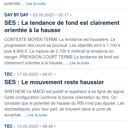
potentiel ...
Lire la suite
information fournie par
DAY BY DAY
•
23.09.2025
•
05:17
•
SES : La tendance de fond est clairement
orientée à la hausse
CONTEXTE MOYEN TERME La tendance est haussière. La
progression des cours se poursuit. Les objectifs sont à 7,100 €
puis 8,800 €. La rupture de 2,700 € mettrait la tendance en
danger. PREVISION COURT TERME La tendance de fond est
clairement orientée à la hausse. ...
Lire la suite
information fournie par
TEC
•
17.09.2025
•
08:01
•
SES : Le mouvement reste haussier
SYNTHESE Le MACD est positif et supérieur à sa ligne de signal.
Cette configuration confirme la bonne orientation du titre. On
constate que le potentiel de hausse du RSI n'est pas épuisé. Les
stochastiques, pour leur part, se trouvent dans la zone de
surachat, ...
Lire la suite
information fournie par
TEC
•
15.09.2025
•
08:48
•