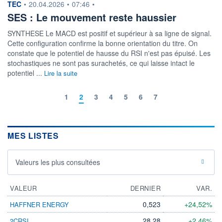
information fournie par
TEC
•
20.04.2026
•
07:46
•
SES : Le mouvement reste haussier
SYNTHESE Le MACD est positif et supérieur à sa ligne de signal.
Cette configuration confirme la bonne orientation du titre. On
constate que le potentiel de hausse du RSI n'est pas épuisé. Les
stochastiques ne sont pas surachetés, ce qui laisse intact le
potentiel ...
Lire la suite
1
2
3
4
5
6
7
MES LISTES
Valeurs les plus consultées
VALEUR
DERNIER
VAR.
0,523
+24,52%
HAFFNER ENERGY
28,28
+2,46%
2CRSI