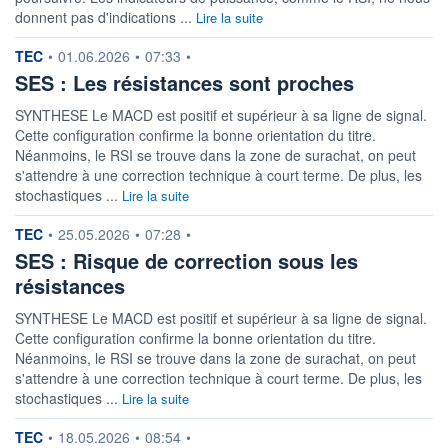
DIVIDENDE
0,00 EUR
donnent pas d'indications ...
Lire la suite
-
PROCHAIN
information fournie par
TEC
•
01.06.2026
•
07:33
•
DIVIDENDE
SES : Les résistances sont proches
-
ÉLIGIBILITÉ
SYNTHESE Le MACD est positif et supérieur à sa ligne de signal.
Non éligible
Cette configuration confirme la bonne orientation du titre.
Boursobank
Néanmoins, le RSI se trouve dans la zone de surachat, on peut
s'attendre à une correction technique à court terme. De plus, les
+ PORTEFEUILLE
+ LISTE
stochastiques ...
Lire la suite
information fournie par
TEC
•
25.05.2026
•
07:28
•
SES : Risque de correction sous les
résistances
SYNTHESE Le MACD est positif et supérieur à sa ligne de signal.
Cette configuration confirme la bonne orientation du titre.
Néanmoins, le RSI se trouve dans la zone de surachat, on peut
s'attendre à une correction technique à court terme. De plus, les
stochastiques ...
Lire la suite
information fournie par
TEC
•
18.05.2026
•
08:54
•