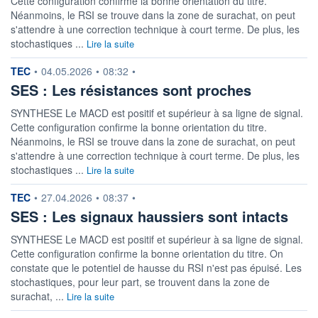
Cette configuration confirme la bonne orientation du titre.
Néanmoins, le RSI se trouve dans la zone de surachat, on peut
s'attendre à une correction technique à court terme. De plus, les
stochastiques ...
Lire la suite
information fournie par
TEC
•
04.05.2026
•
08:32
•
SES : Les résistances sont proches
SYNTHESE Le MACD est positif et supérieur à sa ligne de signal.
Cette configuration confirme la bonne orientation du titre.
Néanmoins, le RSI se trouve dans la zone de surachat, on peut
s'attendre à une correction technique à court terme. De plus, les
stochastiques ...
Lire la suite
information fournie par
TEC
•
27.04.2026
•
08:37
•
SES : Les signaux haussiers sont intacts
SYNTHESE Le MACD est positif et supérieur à sa ligne de signal.
Cette configuration confirme la bonne orientation du titre. On
constate que le potentiel de hausse du RSI n'est pas épuisé. Les
stochastiques, pour leur part, se trouvent dans la zone de
surachat, ...
Lire la suite