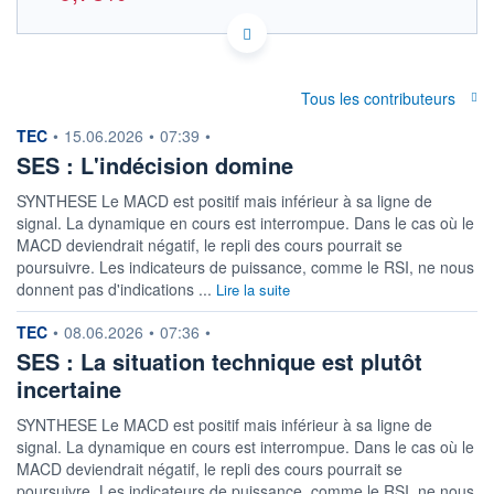
LU0088087324 0M6P
DONNÉES TEMPS DIFFÉRÉ
Politique d'exécution
Tous les contributeurs
Cotation sur les autres places
information fournie par
TEC
•
15.06.2026
•
07:39
•
OUVERTURE
CLÔTURE VEILLE
SES : L'indécision domine
5,440
5,430
+ HAUT
+ BAS
SYNTHESE Le MACD est positif mais inférieur à sa ligne de
0,000
0,000
signal. La dynamique en cours est interrompue. Dans le cas où le
MACD deviendrait négatif, le repli des cours pourrait se
VOLUME
CAPITAL ÉCHANGÉ
2 542
0,00%
poursuivre. Les indicateurs de puissance, comme le RSI, ne nous
donnent pas d'indications ...
VALORISATION
DERNIER ÉCHANGE
Lire la suite
2 001 MEUR
06.08.26 / 09:27:36
information fournie par
TEC
•
08.06.2026
•
07:36
•
LIMITE À LA
LIMITE À LA
BAISSE
HAUSSE
SES : La situation technique est plutôt
0,000
0,000
incertaine
RENDEMENT
PER ESTIMÉ
ESTIMÉ 2026
2026
SYNTHESE Le MACD est positif mais inférieur à sa ligne de
-
-
signal. La dynamique en cours est interrompue. Dans le cas où le
MACD deviendrait négatif, le repli des cours pourrait se
DERNIER
DATE
DIVIDENDE
DERNIER
poursuivre. Les indicateurs de puissance, comme le RSI, ne nous