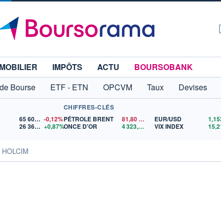
MOBILIER
IMPÔTS
ACTU
BOURSOBANK
 de Bourse
ETF - ETN
OPCVM
Taux
Devises
CHIFFRES-CLÉS
65 606,71
-0,12%
PÉTROLE BRENT
81,80
$US
EUR/USD
26 368,09
+0,87%
ONCE D'OR
4 323,56
$US
VIX INDEX
15,2
s HOLCIM