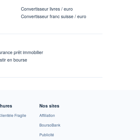
Convertisseur livres / euro
Convertisseur franc suisse / euro
rance prêt immobilier
stir en bourse
A
chures
Nos sites
lientèle Fragile
Affiliation
BoursoBank
Publicité