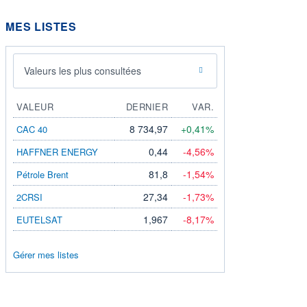
MES LISTES
Valeurs les plus consultées
VALEUR
DERNIER
VAR.
8 734,97
+0,41%
CAC 40
0,44
-4,56%
HAFFNER ENERGY
81,8
-1,54%
Pétrole Brent
27,34
-1,73%
2CRSI
1,967
-8,17%
EUTELSAT
Gérer mes listes