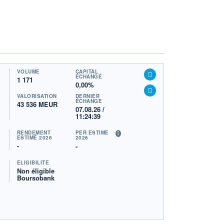
VOLUME
CAPITAL
ÉCHANGÉ
1 171
0,00%
VALORISATION
DERNIER
ÉCHANGE
43 536 MEUR
07.08.26 /
11:24:39
RENDEMENT
PER ESTIMÉ
ESTIMÉ 2026
2026
-
-
ÉLIGIBILITÉ
Non éligible
Boursobank