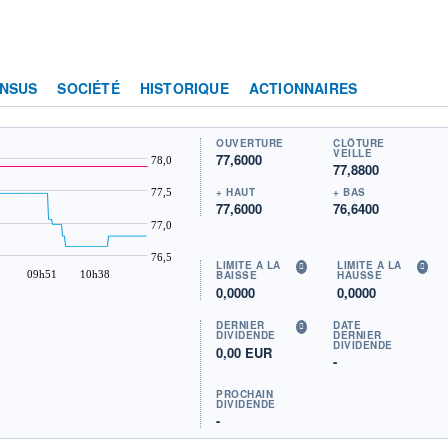
NSUS
SOCIÉTÉ
HISTORIQUE
ACTIONNAIRES
OUVERTURE
CLÔTURE
VEILLE
77,6000
78,0
77,8800
+ HAUT
+ BAS
77,5
77,6000
76,6400
77,0
76,5
LIMITE À LA
LIMITE À LA
09h51
10h38
BAISSE
HAUSSE
0,0000
0,0000
DERNIER
DATE
DIVIDENDE
DERNIER
DIVIDENDE
0,00 EUR
-
PROCHAIN
DIVIDENDE
-