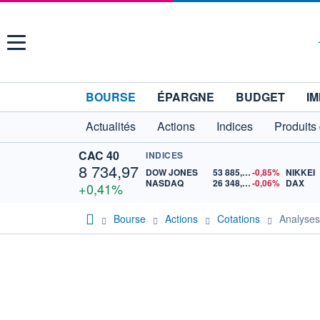
Menu
BOURSE
ÉPARGNE
BUDGET
IM
Actualités
Actions
Indices
Produits
CAC 40
INDICES
8 734,97
DOW JONES
53 885,10
-0,85%
NIKKEI
NASDAQ
26 348,35
-0,06%
DAX
+0,41%
Bourse
Actions
Cotations
Analyse