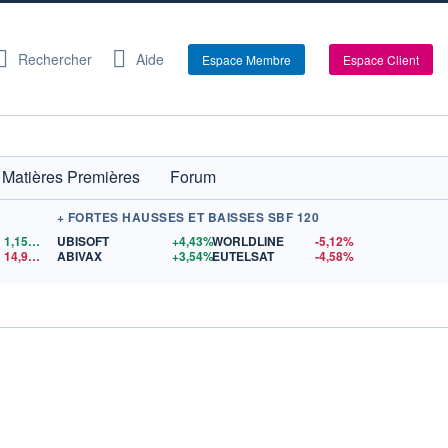
Rechercher
Aide
Espace Membre
Espace Client
Matières Premières
Forum
+ FORTES HAUSSES ET BAISSES SBF 120
1,1559
$US
UBISOFT
+4,43%
WORLDLINE
-5,12%
14,90
$US
ABIVAX
+3,54%
EUTELSAT
-4,58%