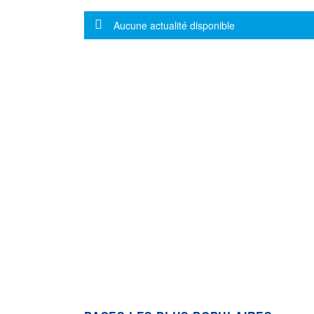
Message d'information
Aucune actualité disponible