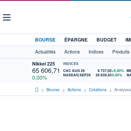
Menu
BOURSE
ÉPARGNE
BUDGET
IM
Actualités
Actions
Indices
Produits
Nikkei 225
INDICES
65 606,71
CAC AUG 26
8 737,00
+0,30%
MI
NASDAQ SEP26
29 839,50
0,00%
N
0,00%
Bourse
Actions
Cotations
Analys