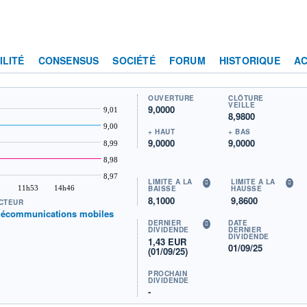
ILITÉ
CONSENSUS
SOCIÉTÉ
FORUM
HISTORIQUE
AC
OUVERTURE
CLÔTURE
VEILLE
9,0000
9,01
8,9800
9,00
+ HAUT
+ BAS
9,0000
9,0000
8,99
8,98
8,97
LIMITE À LA
LIMITE À LA
11h53
14h46
BAISSE
HAUSSE
8,1000
9,8600
CTEUR
lécommunications mobiles
DERNIER
DATE
DIVIDENDE
DERNIER
DIVIDENDE
1,43 EUR
01/09/25
(01/09/25)
PROCHAIN
DIVIDENDE
-