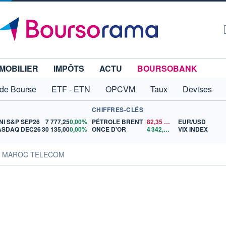
MOBILIER
IMPÔTS
ACTU
BOURSOBANK
 de Bourse
ETF - ETN
OPCVM
Taux
Devises
CHIFFRES-CLÉS
NI S&P SEP26
7 777,25
0,00%
PÉTROLE BRENT
82,35
$US
EUR/USD
ASDAQ DEC26
30 135,00
0,00%
ONCE D'OR
4 342,26
$US
VIX INDEX
es MAROC TELECOM