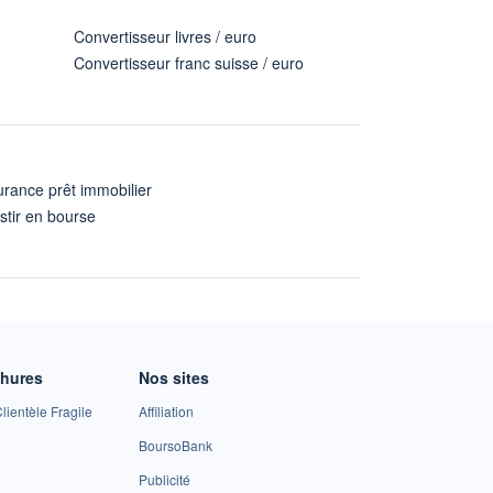
Convertisseur livres / euro
Convertisseur franc suisse / euro
rance prêt immobilier
stir en bourse
A
chures
Nos sites
lientèle Fragile
Affiliation
BoursoBank
Publicité