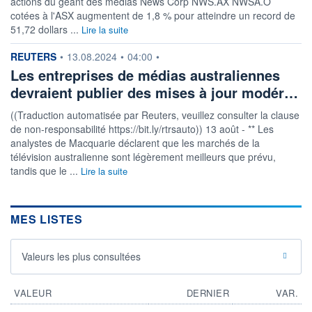
actions du géant des médias News Corp NWS.AX NWSA.O
DIVIDENDE
0,00 EUR
-
cotées à l'ASX augmentent de 1,8 % pour atteindre un record de
51,72 dollars ...
Lire la suite
PROCHAIN
DIVIDENDE
-
information fournie par
REUTERS
•
13.08.2024
•
04:00
•
Les entreprises de médias australiennes
ÉLIGIBILITÉ
Non éligible
devraient publier des mises à jour modér…
Boursobank
((Traduction automatisée par Reuters, veuillez consulter la clause
de non-responsabilité https://bit.ly/rtrsauto)) 13 août - ** Les
+ PORTEFEUILLE
+ LISTE
analystes de Macquarie déclarent que les marchés de la
télévision australienne sont légèrement meilleurs que prévu,
tandis que le ...
Lire la suite
MES LISTES
Valeurs les plus consultées
VALEUR
DERNIER
VAR.