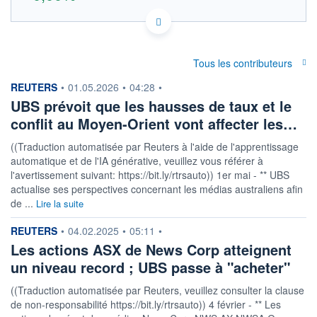
AU000000NWS2 NC0E
DONNÉES TEMPS RÉEL
Politique d'exécution
Tous les contributeurs
Cotation sur les autres places
information fournie par
REUTERS
•
01.05.2026
•
04:28
•
OUVERTURE
CLÔTURE VEILLE
UBS prévoit que les hausses de taux et le
0,000
28,200
conflit au Moyen-Orient vont affecter les…
+ HAUT
+ BAS
0,000
0,000
((Traduction automatisée par Reuters à l'aide de l'apprentissage
VOLUME
CAPITAL ÉCHANGÉ
automatique et de l'IA générative, veuillez vous référer à
0
0,00%
l'avertissement suivant: https://bit.ly/rtrsauto)) 1er mai - ** UBS
VALORISATION
DERNIER ÉCHANGE
actualise ses perspectives concernant les médias australiens afin
06.08.26 / 21:38:35
de ...
Lire la suite
LIMITE À LA
LIMITE À LA
BAISSE
HAUSSE
information fournie par
REUTERS
•
04.02.2025
•
05:11
•
0,000
0,000
Les actions ASX de News Corp atteignent
RENDEMENT
PER ESTIMÉ
un niveau record ; UBS passe à "acheter"
ESTIMÉ 2026
2026
-
-
((Traduction automatisée par Reuters, veuillez consulter la clause
de non-responsabilité https://bit.ly/rtrsauto)) 4 février - ** Les
DERNIER
DATE
DIVIDENDE
DERNIER