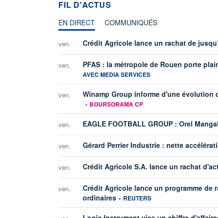
FIL D'ACTUS
EN DIRECT
COMMUNIQUÉS
Crédit Agricole lance un rachat de jusqu
ven.
PFAS : la métropole de Rouen porte plai
ven.
AVEC MEDIA SERVICES
Winamp Group informe d'une évolution de
ven.
•
BOURSORAMA CP
EAGLE FOOTBALL GROUP : Orel Mangala
ven.
Gérard Perrier Industrie : nette accéléra
ven.
Crédit Agricole S.A. lance un rachat d'ac
ven.
Crédit Agricole lance un programme de 
ven.
information fournie par
ordinaires
•
REUTERS
Logic Instrument vise un chiffre d'affair