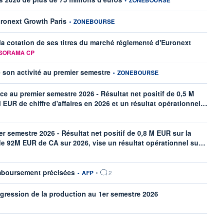
information fournie par
uronext Growth Paris
•
ZONEBOURSE
 la cotation de ses titres du marché réglementé d'Euronext
n fournie par
SORAMA CP
information fournie par
son activité au premier semestre
•
ZONEBOURSE
au premier semestre 2026 - Résultat net positif de 0,5 M
info
EUR de chiffre d'affaires en 2026 et un résultat opérationnel…
 semestre 2026 - Résultat net positif de 0,8 M EUR sur la
infor
de 92M EUR de CA sur 2026, vise un résultat opérationnel su…
information fournie par
emboursement précisées
•
AFP
•
2
information fournie par
ression de la production au 1er semestre 2026