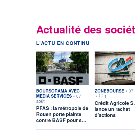
Actualité des sociét
L'ACTU EN CONTINU
information fournie par
information fournie p
BOURSORAMA AVEC
ZONEBOURSE
•
07 
MEDIA SERVICES
•
07
•
1
août
Crédit Agricole S.
PFAS : la métropole de
lance un rachat
Rouen porte plainte
d'actions
contre BASF pour s…