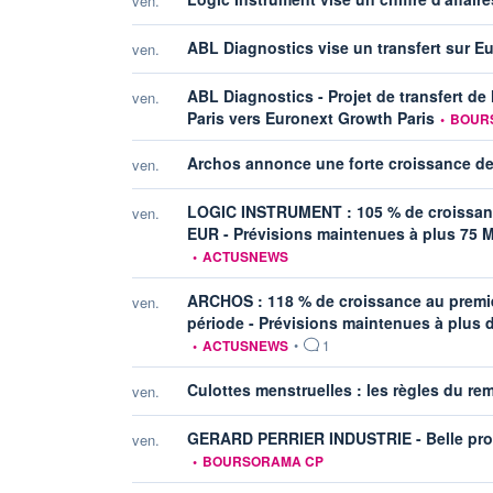
ven.
ABL Diagnostics vise un transfert sur E
ven.
ABL Diagnostics - Projet de transfert de
ven.
informatio
Paris vers Euronext Growth Paris
•
BOUR
Archos annonce une forte croissance de 
ven.
LOGIC INSTRUMENT : 105 % de croissance 
ven.
EUR - Prévisions maintenues à plus 75 M 
•
ACTUSNEWS
ARCHOS : 118 % de croissance au premier
ven.
période - Prévisions maintenues à plus 
•
ACTUSNEWS
•
1
Culottes menstruelles : les règles du r
ven.
GERARD PERRIER INDUSTRIE - Belle prog
ven.
•
BOURSORAMA CP