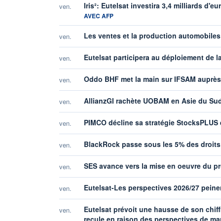
Iris²: Eutelsat investira 3,4 milliards d'
ven.
AVEC AFP
Les ventes et la production automobiles 
ven.
Eutelsat participera au déploiement de l
ven.
Oddo BHF met la main sur IFSAM auprè
ven.
AllianzGI rachète UOBAM en Asie du Su
ven.
PIMCO décline sa stratégie StocksPLUS
ven.
BlackRock passe sous les 5% des droits 
ven.
SES avance vers la mise en oeuvre du p
ven.
Eutelsat-Les perspectives 2026/27 peinen
ven.
Eutelsat prévoit une hausse de son chif
ven.
recule en raison des perspectives de ma