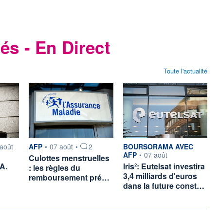
és - En Direct
Toute l'actualité
ar
information fournie par
information fournie par
août
AFP
•
07 août
•
2
BOURSORAMA AVEC
AFP
•
07 août
Culottes menstruelles
A.
Iris²: Eutelsat investira
: les règles du
3,4 milliards d'euros
remboursement pré…
dans la future const…