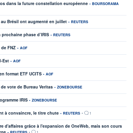
information fournie par
euros dans la future constellation européenne
•
BOURSORAMA
information fournie par
au Brésil ont augmenté en juillet
•
REUTERS
information fournie par
a prochaine phase d’IRIS
•
REUTERS
information fournie par
s de FNZ
•
AOF
information fournie par
d-Est
•
AOF
information fournie par
 en format ETF UCITS
•
AOF
information fournie par
de vote de Bureau Veritas
•
ZONEBOURSE
information fournie par
rogramme IRIS
•
ZONEBOURSE
information fournie par
t à convaincre, le titre chute
•
REUTERS
•
1
fre d'affaires grâce à l'expansion de OneWeb, mais son cours
information fournie par
rge
•
REUTERS
•
1