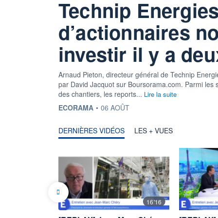
Technip Energies
d’actionnaires no
investir il y a de
Arnaud Pieton, directeur général de Technip Energies
par David Jacquot sur Boursorama.com. Parmi les suj
des chantiers, les reports...
Lire la suite
INFORMATION FOURNIE PAR
ECORAMA
•
06 AOÛT
DERNIÈRES VIDÉOS
LES + VUES
16'16