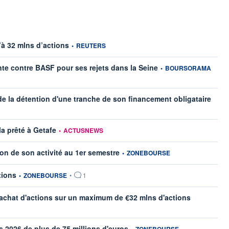
information fournie par
’à 32 mlns d’actions
•
REUTERS
information fournie par
nte contre BASF pour ses rejets dans la Seine
•
BOURSORAMA
inform
 la détention d'une tranche de son financement obligataire
information fournie par
 prêté à Getafe
•
ACTUSNEWS
information fournie par
tion de son activité au 1er semestre
•
ZONEBOURSE
information fournie par
tions
•
ZONEBOURSE
•
1
rachat d'actions sur un maximum de €32 mlns d'actions
information fournie par
es 2026 de plus de 75 millions d'euros
•
ZONEBOURSE