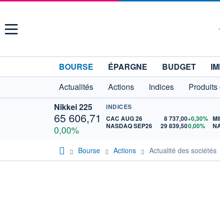
Menu
BOURSE
ÉPARGNE
BUDGET
IM
Actualités
Actions
Indices
Produits
Nikkei 225
INDICES
65 606,71
CAC AUG 26
8 737,00
+0,30%
MI
NASDAQ SEP26
29 839,50
0,00%
N
0,00%
Bourse
Actions
Actualité des sociétés