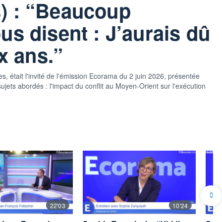
) : “Beaucoup
us disent : J’aurais dû
ux ans.”
, était l'invité de l'émission Ecorama du 2 juin 2026, présentée
ets abordés : l'impact du conflit au Moyen-Orient sur l'exécution
22'03
10'24