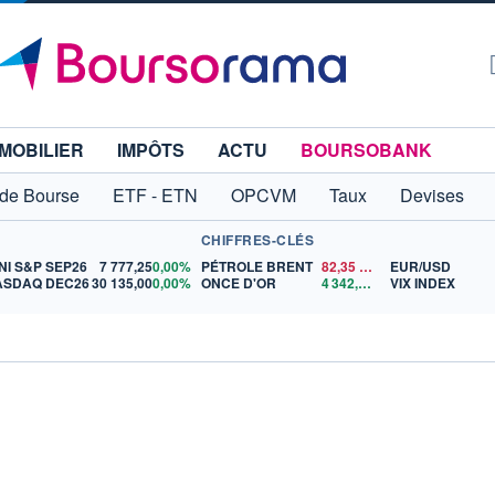
MOBILIER
IMPÔTS
ACTU
BOURSOBANK
 de Bourse
ETF - ETN
OPCVM
Taux
Devises
CHIFFRES-CLÉS
NI S&P SEP26
7 777,25
0,00%
PÉTROLE BRENT
82,35
$US
EUR/USD
ASDAQ DEC26
30 135,00
0,00%
ONCE D'OR
4 342,26
$US
VIX INDEX