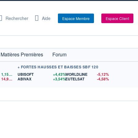
Rechercher
Aide
Espace Membre
Espace Client
Matières Premières
Forum
+ FORTES HAUSSES ET BAISSES SBF 120
1,1559
$US
UBISOFT
+4,43%
WORLDLINE
-5,12%
14,90
$US
ABIVAX
+3,54%
EUTELSAT
-4,58%