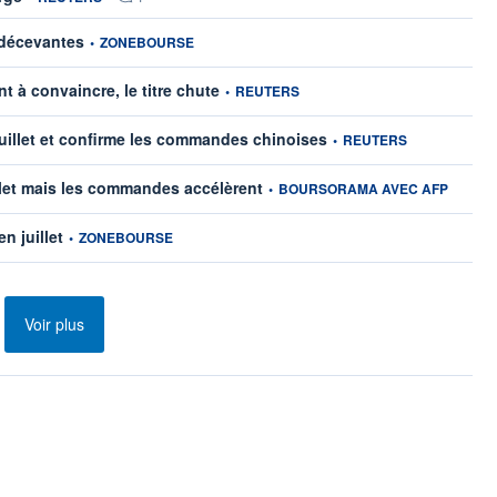
information fournie par
 décevantes
•
ZONEBOURSE
information fournie par
t à convaincre, le titre chute
•
REUTERS
information fournie par
 juillet et confirme les commandes chinoises
•
REUTERS
information fournie par
illet mais les commandes accélèrent
•
BOURSORAMA AVEC AFP
information fournie par
n juillet
•
ZONEBOURSE
Voir plus