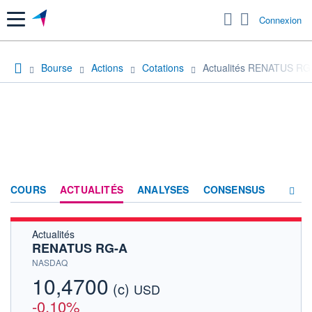
Menu
Connexion
Bourse
Actions
Cotations
Actualités RENATUS RG
COURS
ACTUALITÉS
ANALYSES
CONSENSUS
Actualités
SOCIÉTÉ
RENATUS RG-A
HISTORIQUE
NASDAQ
10,4700
(c)
ACTIONNAIRES
USD
-0,10%