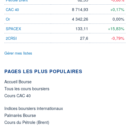
LIMITE À LA
LIMITE À LA
BAISSE
HAUSSE
8 714,93
+0,17%
CAC 40
0,0000
0,0000
4 342,26
0,00%
Or
RENDEMENT
PER ESTIMÉ
ESTIMÉ 2026
2026
-
-
133,11
+15,83%
SPACEX
DERNIER
27,6
-0,79%
2CRSI
ÉCHANGE
07.08.26 / 22:00:00
Gérer mes listes
ÉLIGIBILITÉ
Non éligible
Boursobank
PAGES LES PLUS POPULAIRES
+ PORTEFEUILLE
+ LISTE
Accueil Bourse
Tous les cours boursiers
Cours CAC 40
Indices boursiers internationaux
Palmarès Bourse
Cours du Pétrole (Brent)