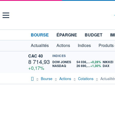
Menu
BOURSE
ÉPARGNE
BUDGET
IM
Actualités
Actions
Indices
Produits
CAC 40
INDICES
8 714,93
DOW JONES
54 036,93
+0,28%
NIKKEI
NASDAQ
26 690,62
+1,30%
DAX
+0,17%
Bourse
Actions
Cotations
Actuali