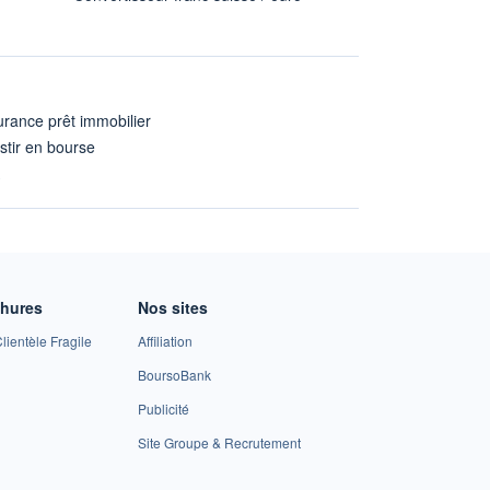
rance prêt immobilier
stir en bourse
A
chures
Nos sites
lientèle Fragile
Affiliation
BoursoBank
Publicité
Site Groupe & Recrutement