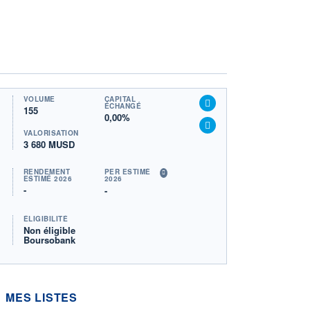
VOLUME
CAPITAL
ÉCHANGÉ
155
0,00%
VALORISATION
3 680 MUSD
RENDEMENT
PER ESTIMÉ
ESTIMÉ 2026
2026
-
-
ÉLIGIBILITÉ
Non éligible
Boursobank
MES LISTES