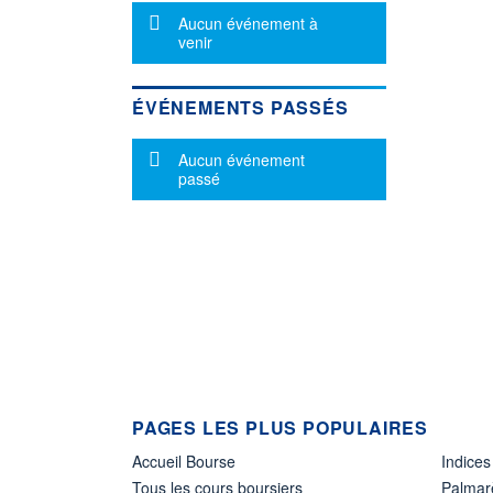
Message d'information
Aucun événement à
venir
ÉVÉNEMENTS PASSÉS
Message d'information
Aucun événement
passé
PAGES LES PLUS POPULAIRES
Accueil Bourse
Indices
Tous les cours boursiers
Palmar