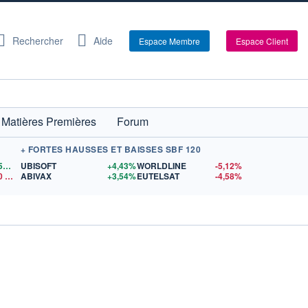
Rechercher
Aide
Espace Membre
Espace Client
Matières Premières
Forum
+ FORTES HAUSSES ET BAISSES SBF 120
1,1559
$US
UBISOFT
+4,43%
WORLDLINE
-5,12%
0
$US
ABIVAX
+3,54%
EUTELSAT
-4,58%