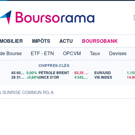
MOBILIER
IMPÔTS
ACTU
BOURSOBANK
 de Bourse
ETF - ETN
OPCVM
Taux
Devises
CHIFFRES-CLÉS
65 606,71
0,00%
PÉTROLE BRENT
82,35
$US
EUR/USD
26 319,45
+0,69%
ONCE D'OR
4 342,26
$US
VIX INDEX
14,9
tés SUNRISE COMMUN RG-A