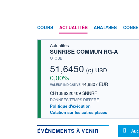
COURS
ACTUALITÉS
ANALYSES
CONSE
Actualités
SUNRISE COMMUN RG-A
OTCBB
51,6450
(c)
USD
0,00%
44,6807 EUR
VALEUR INDICATIVE
CH1386220409 SNNRF
DONNÉES TEMPS DIFFÉRÉ
Politique d'exécution
Cotation sur les autres places
Mes
ÉVÉNEMENTS À VENIR
Auc