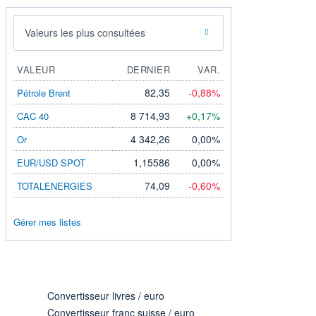
Valeurs les plus consultées
VALEUR
DERNIER
VAR.
82,35
-0,88%
Pétrole Brent
8 714,93
+0,17%
CAC 40
4 342,26
0,00%
Or
1,15586
0,00%
EUR/USD SPOT
74,09
-0,60%
TOTALENERGIES
Gérer mes listes
Convertisseur livres / euro
Convertisseur franc suisse / euro