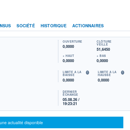
NSUS
SOCIÉTÉ
HISTORIQUE
ACTIONNAIRES
OUVERTURE
CLÔTURE
VEILLE
0,0000
51,6450
+ HAUT
+ BAS
0,0000
0,0000
LIMITE À LA
LIMITE À LA
BAISSE
HAUSSE
0,0000
0,0000
DERNIER
ÉCHANGE
05.08.26 /
19:23:21
sage d'information
une actualité disponible