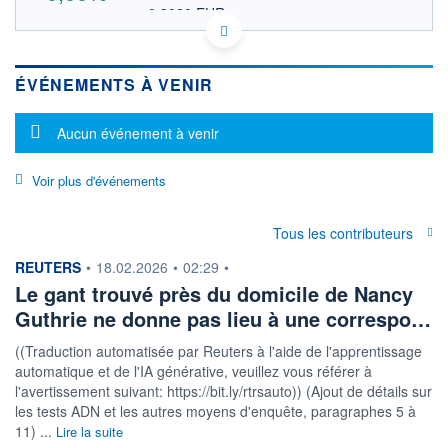
0,3020 EUR
VALEUR INDICATIVE
MYL5288OO005 SIMEF
DONNÉES TEMPS DIFFÉRÉ
ÉVÉNEMENTS À VENIR
Politique d'exécution
Cotation sur les autres places
Message d'information
Aucun événement à venir
OUVERTURE
CLÔTURE VEILLE
0,0000
0,3485
Voir plus d'événements
+ HAUT
+ BAS
0,0000
0,0000
VOLUME
CAPITAL ÉCHANGÉ
Tous les contributeurs
0
0,00%
information fournie par
REUTERS
•
18.02.2026
•
02:29
•
VALORISATION
2 370 MUSD
Le gant trouvé près du domicile de Nancy
Guthrie ne donne pas lieu à une correspo…
LIMITE À LA
LIMITE À LA
BAISSE
HAUSSE
0,0000
0,0000
((Traduction automatisée par Reuters à l'aide de l'apprentissage
automatique et de l'IA générative, veuillez vous référer à
RENDEMENT
PER ESTIMÉ
ESTIMÉ 2026
2026
l'avertissement suivant: https://bit.ly/rtrsauto)) (Ajout de détails sur
-
-
les tests ADN et les autres moyens d'enquête, paragraphes 5 à
11) ...
Lire la suite
DERNIER
ÉCHANGE