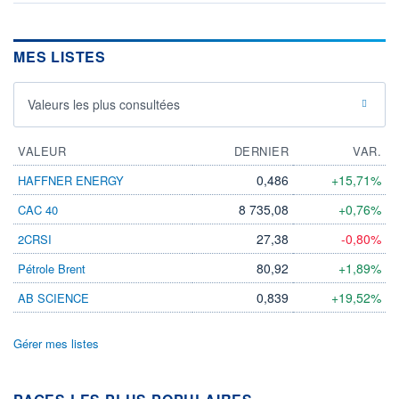
17.02.26 / 15:30:05
ÉLIGIBILITÉ
MES LISTES
Non éligible
Boursobank
Valeurs les plus consultées
+ PORTEFEUILLE
+ LISTE
VALEUR
DERNIER
VAR.
0,486
+15,71%
HAFFNER ENERGY
8 735,08
+0,76%
CAC 40
27,38
-0,80%
2CRSI
80,92
+1,89%
Pétrole Brent
0,839
+19,52%
AB SCIENCE
Gérer mes listes