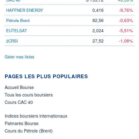
22.06.26 / 19:59:52
0,416
-9,76%
HAFFNER ENERGY
ÉLIGIBILITÉ
82,56
-0,63%
Pétrole Brent
Non éligible
Boursobank
2,024
-5,51%
EUTELSAT
+ PORTEFEUILLE
+ LISTE
27,52
-1,08%
2CRSI
Gérer mes listes
PAGES LES PLUS POPULAIRES
Accueil Bourse
Tous les cours boursiers
Cours CAC 40
Indices boursiers internationaux
Palmarès Bourse
Cours du Pétrole (Brent)