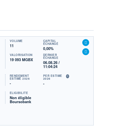
VOLUME
CAPITAL
ÉCHANGÉ
11
0,00%
VALORISATION
DERNIER
ÉCHANGE
19 093 MGBX
06.08.26 /
11:04:24
RENDEMENT
PER ESTIMÉ
ESTIMÉ 2026
2026
-
-
ÉLIGIBILITÉ
Non éligible
Boursobank