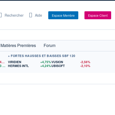
Rechercher
Aide
Espace Membre
Espace Client
Matières Premières
Forum
+ FORTES HAUSSES ET BAISSES SBF 120
1,1540
$US
VIRIDIEN
+4,75%
VUSION
-2,56%
3
$US
HERMES INTL
+4,24%
UBISOFT
-2,10%