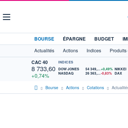
Menu
BOURSE
ÉPARGNE
BUDGET
IM
Actualités
Actions
Indices
Produits
CAC 40
INDICES
8 733,60
DOW JONES
54 349,12
+0,49%
NIKKEI
NASDAQ
26 363,44
-0,83%
DAX
+0,74%
Bourse
Actions
Cotations
Actualit