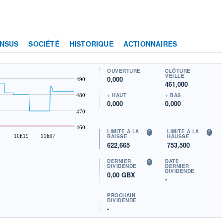
NSUS
SOCIÉTÉ
HISTORIQUE
ACTIONNAIRES
OUVERTURE
CLÔTURE
VEILLE
0,000
490
461,000
+ HAUT
+ BAS
480
0,000
0,000
470
460
LIMITE À LA
LIMITE À LA
10h19
11h07
BAISSE
HAUSSE
622,665
753,500
DERNIER
DATE
DIVIDENDE
DERNIER
DIVIDENDE
0,00 GBX
-
PROCHAIN
DIVIDENDE
-