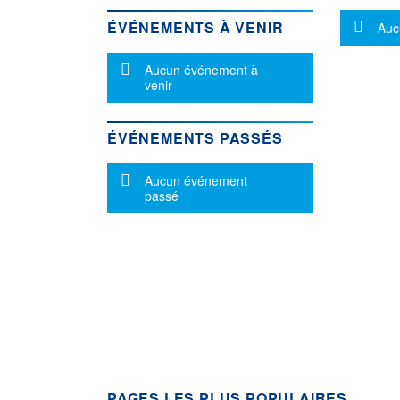
Mes
ÉVÉNEMENTS À VENIR
Auc
Message d'information
Aucun événement à
venir
ÉVÉNEMENTS PASSÉS
Message d'information
Aucun événement
passé
PAGES LES PLUS POPULAIRES