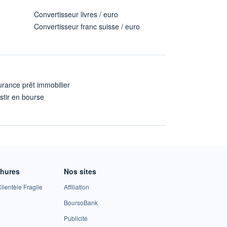
Convertisseur livres / euro
Convertisseur franc suisse / euro
rance prêt immobilier
stir en bourse
A
chures
Nos sites
lientèle Fragile
Affiliation
BoursoBank
Publicité