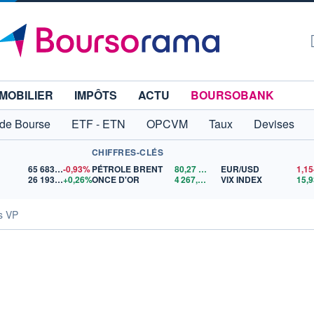
MOBILIER
IMPÔTS
ACTU
BOURSOBANK
 de Bourse
ETF - ETN
OPCVM
Taux
Devises
CHIFFRES-CLÉS
65 683,26
-0,93%
PÉTROLE BRENT
80,27
$US
EUR/USD
26 193,10
+0,26%
ONCE D'OR
4 267,35
$US
VIX INDEX
15,9
és VP