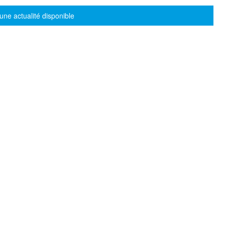
sage d'information
une actualité disponible