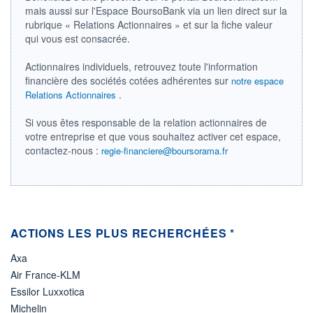
mais aussi sur l'Espace BoursoBank via un lien direct sur la
LIMITE À LA
LIMITE À LA
rubrique « Relations Actionnaires » et sur la fiche valeur
BAISSE
HAUSSE
622,665
753,500
qui vous est consacrée.
RENDEMENT
PER ESTIMÉ
Actionnaires individuels, retrouvez toute l'information
ESTIMÉ 2026
2026
-
-
financière des sociétés cotées adhérentes sur
notre espace
.
Relations Actionnaires
DERNIER
DATE
DIVIDENDE
DERNIER
DIVIDENDE
0,00 GBX
Si vous êtes responsable de la relation actionnaires de
-
votre entreprise et que vous souhaitez activer cet espace,
contactez-nous :
PROCHAIN
regie-financiere@boursorama.fr
DIVIDENDE
-
ÉLIGIBILITÉ
Non éligible
Boursobank
ACTIONS LES PLUS RECHERCHÉES *
+ PORTEFEUILLE
+ LISTE
Axa
Air France-KLM
Essilor Luxxotica
Michelin