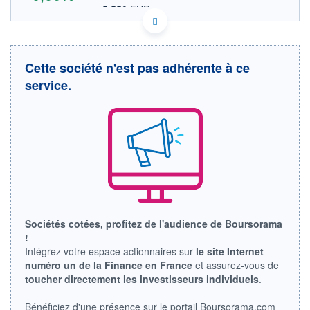
5,550 EUR
VALEUR INDICATIVE
GB0009286963 VP.
DONNÉES TEMPS DIFFÉRÉ
Politique d'exécution
Cette société n'est pas adhérente à ce
Cotation sur les autres places
service.
485
480
475
09h23
09h44
10h05
OUVERTURE
CLÔTURE VEILLE
0,000
475,500
Sociétés cotées, profitez de l'audience de Boursorama
+ HAUT
+ BAS
!
0,000
0,000
Intégrez votre espace actionnaires sur
le site Internet
numéro un de la Finance en France
et assurez-vous de
VOLUME
CAPITAL ÉCHANGÉ
0
0,00%
toucher directement les investisseurs individuels
.
VALORISATION
DERNIER ÉCHANGE
19 093 MGBX
07.08.26 / 09:00:13
Bénéficiez d'une présence sur le portail Boursorama.com