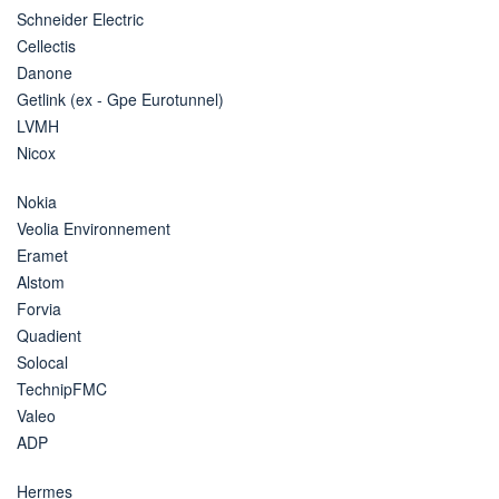
Schneider Electric
Cellectis
Danone
Getlink (ex - Gpe Eurotunnel)
LVMH
Nicox
Nokia
Veolia Environnement
Eramet
Alstom
Forvia
Quadient
Solocal
TechnipFMC
Valeo
ADP
Hermes