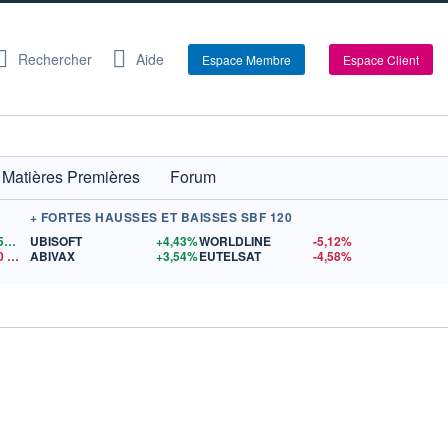
Rechercher
Aide
Espace Membre
Espace Client
Matières Premières
Forum
+ FORTES HAUSSES ET BAISSES SBF 120
1,1559
$US
UBISOFT
+4,43%
WORLDLINE
-5,12%
0
$US
ABIVAX
+3,54%
EUTELSAT
-4,58%