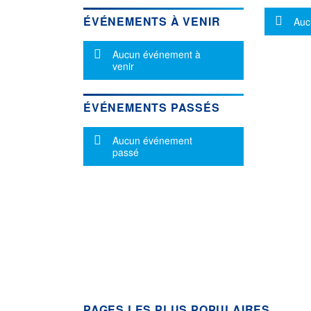
Mes
ÉVÉNEMENTS À VENIR
Auc
Message d'information
Aucun événement à
venir
ÉVÉNEMENTS PASSÉS
Message d'information
Aucun événement
passé
PAGES LES PLUS POPULAIRES