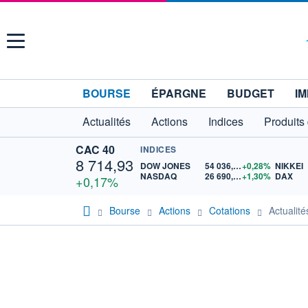
Menu
BOURSE
ÉPARGNE
BUDGET
IM
Actualités
Actions
Indices
Produits
CAC 40
INDICES
8 714,93
DOW JONES
54 036,93
+0,28%
NIKKEI
NASDAQ
26 690,62
+1,30%
DAX
+0,17%
Bourse
Actions
Cotations
Actuali