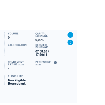
VOLUME
CAPITAL
ÉCHANGÉ
0
0,00%
VALORISATION
DERNIER
ÉCHANGE
07.08.26 /
17:50:11
RENDEMENT
PER ESTIMÉ
ESTIMÉ 2026
2026
-
-
ÉLIGIBILITÉ
Non éligible
Boursobank