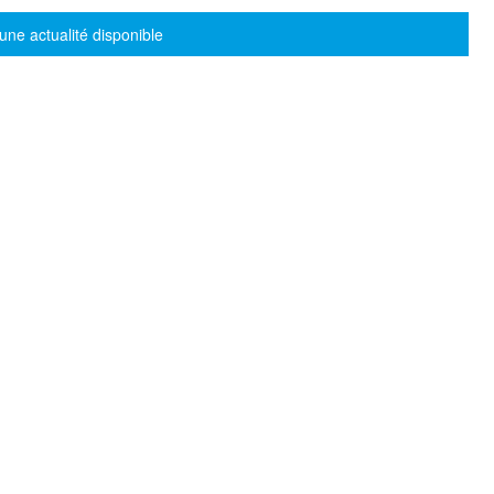
sage d'information
une actualité disponible