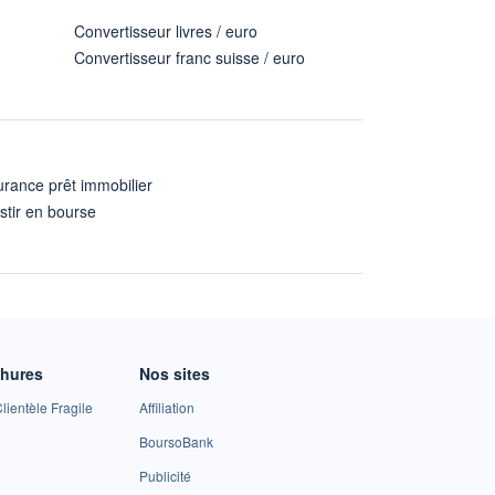
Convertisseur livres / euro
Convertisseur franc suisse / euro
rance prêt immobilier
stir en bourse
A
chures
Nos sites
lientèle Fragile
Affiliation
BoursoBank
Publicité