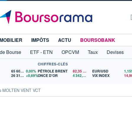
MOBILIER
IMPÔTS
ACTU
BOURSOBANK
 de Bourse
ETF - ETN
OPCVM
Taux
Devises
CHIFFRES-CLÉS
65 606,71
0,00%
PÉTROLE BRENT
82,35
$US
EUR/USD
26 319,45
+0,69%
ONCE D'OR
4 342,26
$US
VIX INDEX
14,9
tés MOLTEN VENT VCT