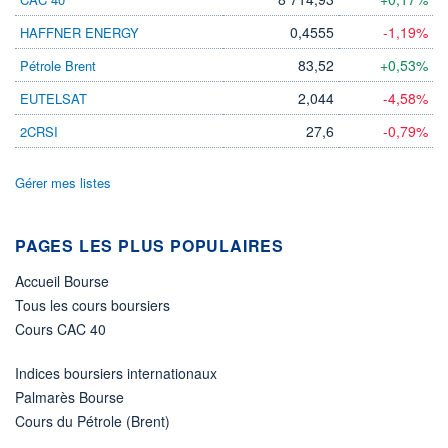
0,4555
-1,19%
HAFFNER ENERGY
PROCHAIN
DIVIDENDE
-
83,52
+0,53%
Pétrole Brent
ÉLIGIBILITÉ
2,044
-4,58%
EUTELSAT
Non éligible
Boursobank
27,6
-0,79%
2CRSI
+ ALERTE
+ PORTEFEUILLE
+ LISTE
Gérer mes listes
PAGES LES PLUS POPULAIRES
Accueil Bourse
Tous les cours boursiers
Cours CAC 40
Indices boursiers internationaux
Palmarès Bourse
Cours du Pétrole (Brent)