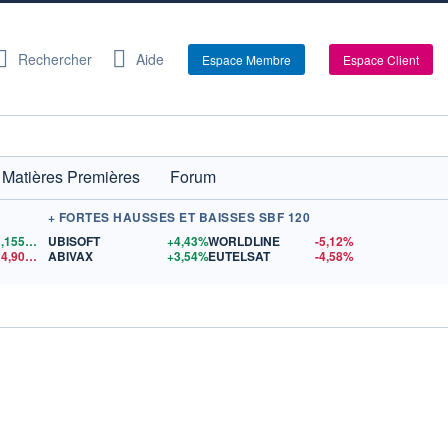
Rechercher
Aide
Espace Membre
Espace Client
Matières Premières
Forum
+ FORTES HAUSSES ET BAISSES SBF 120
1,1559
$US
UBISOFT
+4,43%
WORLDLINE
-5,12%
14,90
$US
ABIVAX
+3,54%
EUTELSAT
-4,58%