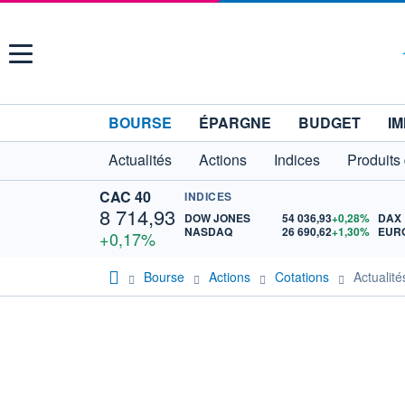
Menu
BOURSE
ÉPARGNE
BUDGET
IM
Actualités
Actions
Indices
Produits
CAC 40
INDICES
8 714,93
DOW JONES
54 036,93
+0,28%
DAX
NASDAQ
26 690,62
+1,30%
EURO
+0,17%
Bourse
Actions
Cotations
Actualit