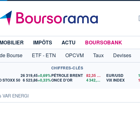
MOBILIER
IMPÔTS
ACTU
BOURSOBANK
 de Bourse
ETF - ETN
OPCVM
Taux
Devises
CHIFFRES-CLÉS
26 319,45
+0,69%
PÉTROLE BRENT
82,35
$US
EUR/USD
 STOXX 50
6 523,86
+0,33%
ONCE D'OR
4 342,26
$US
VIX INDEX
és VAR ENERGI