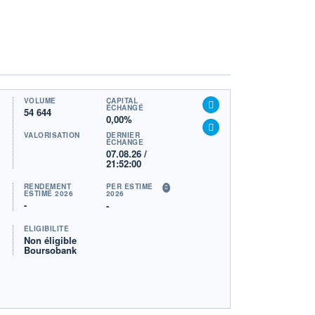
VOLUME
CAPITAL
ÉCHANGÉ
54 644
0,00%
VALORISATION
DERNIER
ÉCHANGE
07.08.26 /
21:52:00
RENDEMENT
PER ESTIMÉ
ESTIMÉ 2026
2026
-
-
ÉLIGIBILITÉ
Non éligible
Boursobank