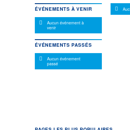
Mes
ÉVÉNEMENTS À VENIR
Auc
Message d'information
Aucun événement à
venir
ÉVÉNEMENTS PASSÉS
Message d'information
Aucun événement
passé
PAGES LES PLUS POPULAIRES