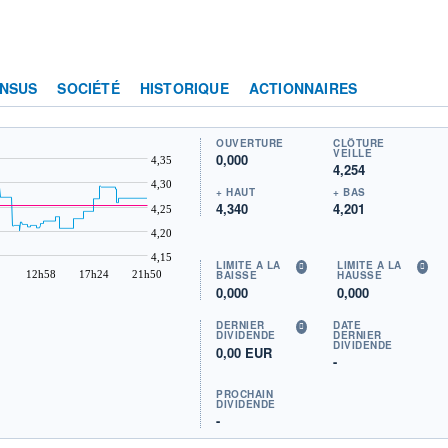
NSUS
SOCIÉTÉ
HISTORIQUE
ACTIONNAIRES
OUVERTURE
CLÔTURE
VEILLE
0,000
4,35
4,254
4,30
+ HAUT
+ BAS
4,340
4,201
4,25
4,20
4,15
LIMITE À LA
LIMITE À LA
12h58
17h24
21h50
BAISSE
HAUSSE
0,000
0,000
DERNIER
DATE
DIVIDENDE
DERNIER
DIVIDENDE
0,00 EUR
-
PROCHAIN
DIVIDENDE
-