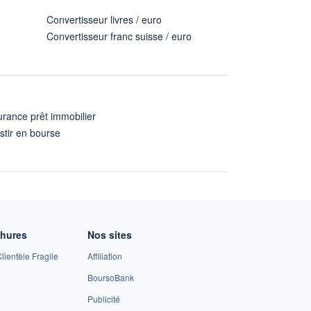
Convertisseur livres / euro
Convertisseur franc suisse / euro
rance prêt immobilier
stir en bourse
A
chures
Nos sites
lientèle Fragile
Affiliation
BoursoBank
Publicité