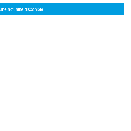
sage d'information
une actualité disponible