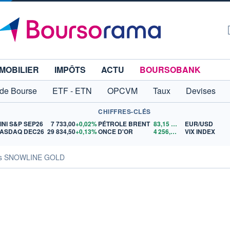
MOBILIER
IMPÔTS
ACTU
BOURSOBANK
 de Bourse
ETF - ETN
OPCVM
Taux
Devises
CHIFFRES-CLÉS
INI S&P SEP26
7 733,00
+0,02%
PÉTROLE BRENT
83,15
$US
EUR/USD
ASDAQ DEC26
29 834,50
+0,13%
ONCE D'OR
4 256,65
$US
VIX INDEX
tés SNOWLINE GOLD