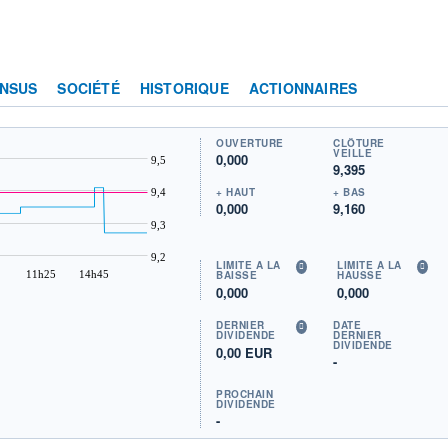
NSUS
SOCIÉTÉ
HISTORIQUE
ACTIONNAIRES
OUVERTURE
CLÔTURE
VEILLE
0,000
9,5
9,395
+ HAUT
+ BAS
9,4
0,000
9,160
9,3
9,2
LIMITE À LA
LIMITE À LA
11h25
14h45
BAISSE
HAUSSE
0,000
0,000
DERNIER
DATE
DIVIDENDE
DERNIER
DIVIDENDE
0,00 EUR
-
PROCHAIN
DIVIDENDE
-