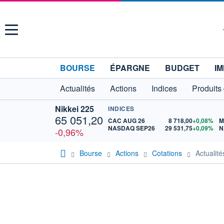
Menu
BOURSE
ÉPARGNE
BUDGET
IM
Actualités
Actions
Indices
Produits
Nikkei 225
INDICES
65 051,20
CAC AUG 26
8 718,00
+0,08%
M
NASDAQ SEP26
29 531,75
+0,09%
N
-0,96%
Bourse
Actions
Cotations
Actuali