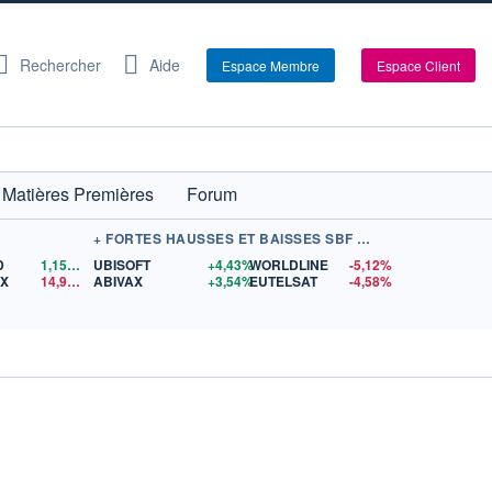
Rechercher
Aide
Espace Membre
Espace Client
Matières Premières
Forum
+ FORTES HAUSSES ET BAISSES SBF 120
D
1,1563
$US
UBISOFT
+4,43%
WORLDLINE
-5,12%
EX
14,95
$US
ABIVAX
+3,54%
EUTELSAT
-4,58%