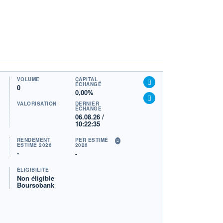
VOLUME
CAPITAL
ÉCHANGÉ
0
0,00%
VALORISATION
DERNIER
ÉCHANGE
06.08.26 /
10:22:35
RENDEMENT
PER ESTIMÉ
ESTIMÉ 2026
2026
-
-
ÉLIGIBILITÉ
Non éligible
Boursobank