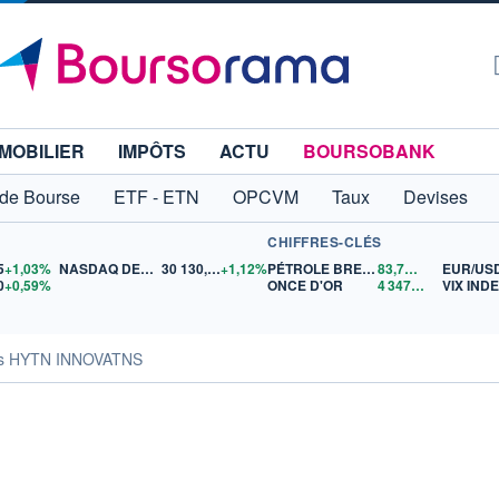
MOBILIER
IMPÔTS
ACTU
BOURSOBANK
 de Bourse
ETF - ETN
OPCVM
Taux
Devises
CHIFFRES-CLÉS
5
+1,03%
NASDAQ DEC26
30 130,00
+1,12%
PÉTROLE BRENT
83,76
$US
EUR/US
0
+0,59%
ONCE D'OR
4 347,55
$US
VIX IND
tés HYTN INNOVATNS