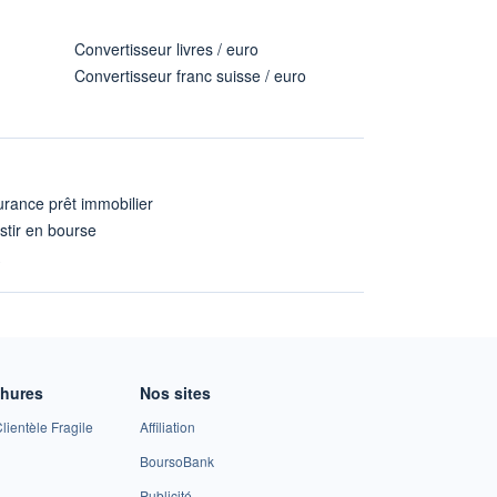
Convertisseur livres / euro
Convertisseur franc suisse / euro
rance prêt immobilier
stir en bourse
A
chures
Nos sites
lientèle Fragile
Affiliation
BoursoBank
Publicité