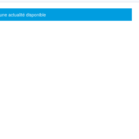
sage d'information
une actualité disponible