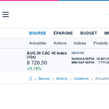
Menu
BOURSE
ÉPARGNE
BUDGET
IM
Actualités
Actions
Indices
Produits
AUG 26 CAC 40 Index
INDICES
(10x)
NASDAQ SEP26
29 807,2
8 726,50
MINI S&P SEP26
7 777,5
+0,18%
Bourse
Actions
Cotations
Actuali