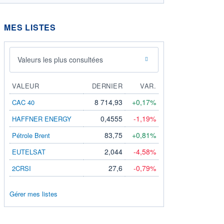
MES LISTES
Valeurs les plus consultées
VALEUR
DERNIER
VAR.
8 714,93
+0,17%
CAC 40
0,4555
-1,19%
HAFFNER ENERGY
83,75
+0,81%
Pétrole Brent
2,044
-4,58%
EUTELSAT
27,6
-0,79%
2CRSI
Gérer mes listes