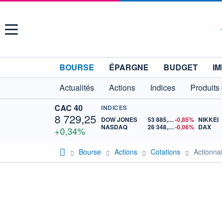
Menu
BOURSE
ÉPARGNE
BUDGET
IM
Actualités
Actions
Indices
Produits
CAC 40
INDICES
8 729,25
DOW JONES
53 885,10
-0,85%
NIKKEI
NASDAQ
26 348,35
-0,06%
DAX
+0,34%
Bourse
Actions
Cotations
Actionna