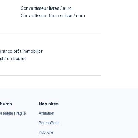
Convertisseur livres / euro
Convertisseur franc suisse / euro
rance prêt immobilier
stir en bourse
A
chures
Nos sites
lientèle Fragile
Affiliation
BoursoBank
Publicité