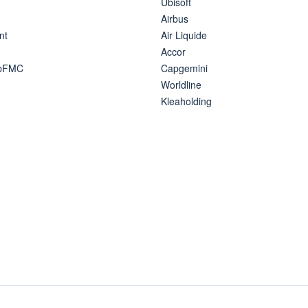
Ubisoft
Airbus
nt
Air Liquide
Accor
ipFMC
Capgemini
Worldline
Kleaholding