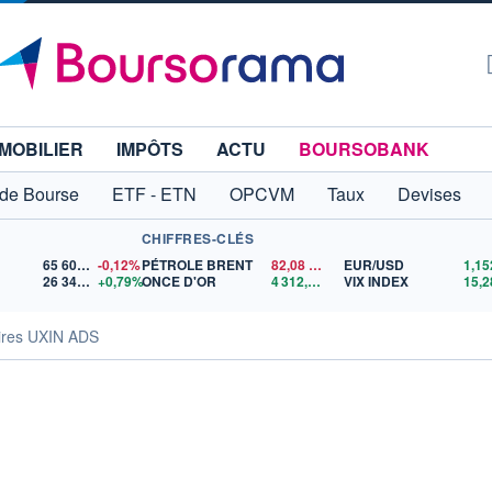
MOBILIER
IMPÔTS
ACTU
BOURSOBANK
 de Bourse
ETF - ETN
OPCVM
Taux
Devises
CHIFFRES-CLÉS
65 606,71
-0,12%
PÉTROLE BRENT
82,08
$US
EUR/USD
26 347,65
+0,79%
ONCE D'OR
4 312,33
$US
VIX INDEX
15,2
ires UXIN ADS