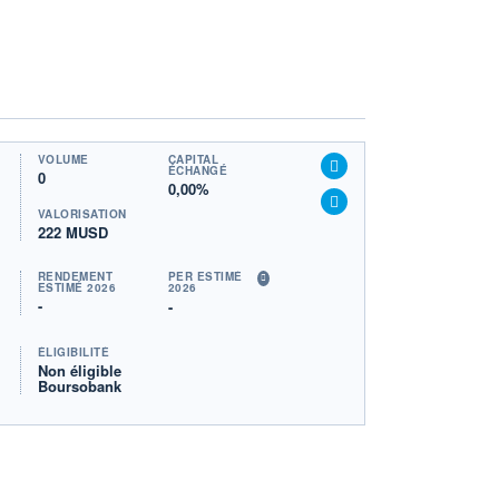
VOLUME
CAPITAL
ÉCHANGÉ
0
0,00%
VALORISATION
222 MUSD
RENDEMENT
PER ESTIMÉ
ESTIMÉ 2026
2026
-
-
ÉLIGIBILITÉ
Non éligible
Boursobank