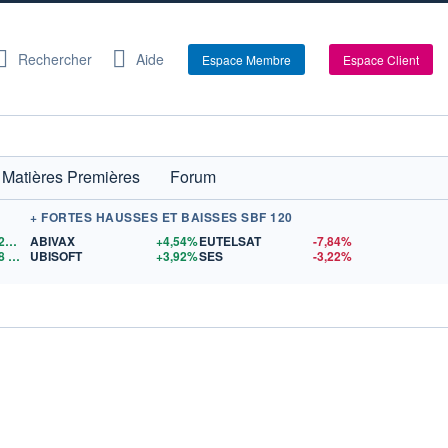
Rechercher
Aide
Espace Membre
Espace Client
Matières Premières
Forum
+ FORTES HAUSSES ET BAISSES SBF 120
1,1528
$US
ABIVAX
+4,54%
EUTELSAT
-7,84%
8
$US
UBISOFT
+3,92%
SES
-3,22%