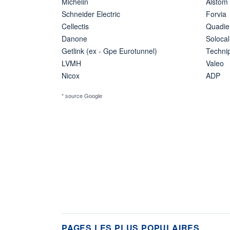
Michelin
Alstom
Schneider Electric
Forvia
Cellectis
Quadie
Danone
Solocal
Getlink (ex - Gpe Eurotunnel)
Techn
LVMH
Valeo
Nicox
ADP
* source Google
PAGES LES PLUS POPULAIRES