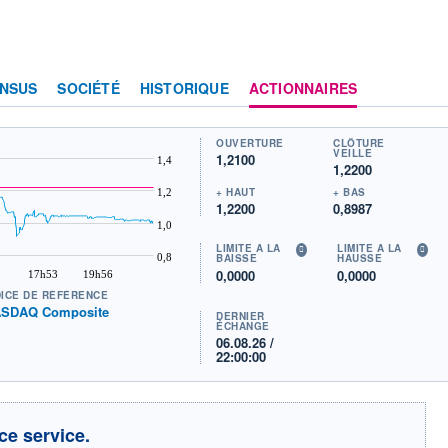
NSUS
SOCIÉTÉ
HISTORIQUE
ACTIONNAIRES
OUVERTURE
CLÔTURE
VEILLE
1,2100
1,4
1,2200
+ HAUT
+ BAS
1,2
1,2200
0,8987
1,0
LIMITE À LA
LIMITE À LA
0,8
BAISSE
HAUSSE
0,0000
0,0000
17h53
19h56
DICE DE RÉFÉRENCE
SDAQ Composite
DERNIER
ÉCHANGE
06.08.26 /
22:00:00
ce service.