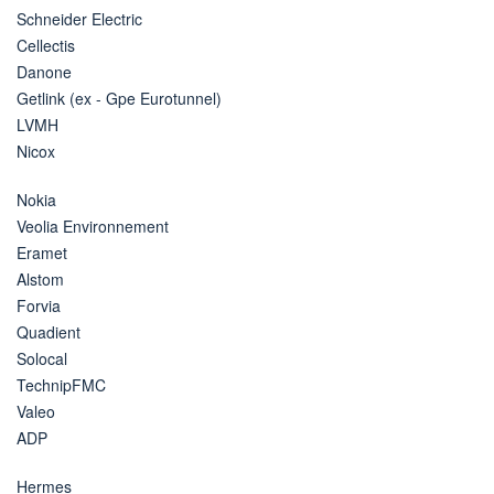
Schneider Electric
Cellectis
Danone
Getlink (ex - Gpe Eurotunnel)
LVMH
Nicox
Nokia
Veolia Environnement
Eramet
Alstom
Forvia
Quadient
Solocal
TechnipFMC
Valeo
ADP
Hermes