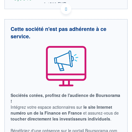
0,1562 EUR
VALEUR INDICATIVE
KYG8118C1160 SDHIR
DONNÉES TEMPS DIFFÉRÉ
Politique d'exécution
Cette société n'est pas adhérente à ce
Cotation sur les autres places
service.
OUVERTURE
CLÔTURE VEILLE
0,0000
0,1800
+ HAUT
+ BAS
0,0000
0,0000
VOLUME
CAPITAL ÉCHANGÉ
0
0,00%
VALORISATION
LIMITE À LA
LIMITE À LA
BAISSE
HAUSSE
Sociétés cotées, profitez de l'audience de Boursorama
0,0000
0,0000
!
RENDEMENT
PER ESTIMÉ
Intégrez votre espace actionnaires sur
le site Internet
ESTIMÉ 2026
2026
numéro un de la Finance en France
et assurez-vous de
-
-
toucher directement les investisseurs individuels
.
DERNIER
ÉCHANGE
Bénéficiez d'une présence sur le portail Boursorama.com
03.08.26 / 22:00:00