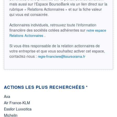
mais aussi sur l'Espace BoursoBank via un lien direct sur la
ÉLIGIBILITÉ
rubrique « Relations Actionnaires » et sur la fiche valeur
Non éligible
qui vous est consacrée.
Boursobank
Actionnaires individuels, retrouvez toute l'information
+ PORTEFEUILLE
+ LISTE
financière des sociétés cotées adhérentes sur
notre espace
.
Relations Actionnaires
Si vous êtes responsable de la relation actionnaires de
votre entreprise et que vous souhaitez activer cet espace,
contactez-nous :
regie-financiere@boursorama.fr
ACTIONS LES PLUS RECHERCHÉES *
Axa
Air France-KLM
Essilor Luxxotica
Michelin