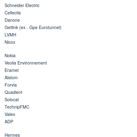
Schneider Electric
Cellectis
Danone
Getlink (ex - Gpe Eurotunnel)
LVMH
Nicox
Nokia
Veolia Environnement
Eramet
Alstom
Forvia
Quadient
Solocal
TechnipFMC
Valeo
ADP
Hermes