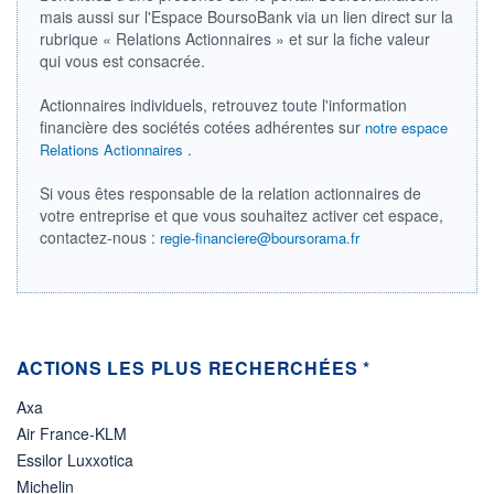
mais aussi sur l'Espace BoursoBank via un lien direct sur la
ÉLIGIBILITÉ
rubrique « Relations Actionnaires » et sur la fiche valeur
Non éligible
qui vous est consacrée.
Boursobank
Actionnaires individuels, retrouvez toute l'information
+ PORTEFEUILLE
+ LISTE
financière des sociétés cotées adhérentes sur
notre espace
.
Relations Actionnaires
Si vous êtes responsable de la relation actionnaires de
votre entreprise et que vous souhaitez activer cet espace,
contactez-nous :
regie-financiere@boursorama.fr
ACTIONS LES PLUS RECHERCHÉES *
Axa
Air France-KLM
Essilor Luxxotica
Michelin