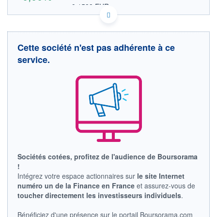
9,1533 EUR
VALEUR INDICATIVE
KYG7515A1114 RDAGU
DONNÉES TEMPS DIFFÉRÉ
Politique d'exécution
Cette société n'est pas adhérente à ce
Cotation sur les autres places
service.
OUVERTURE
CLÔTURE VEILLE
0,0000
10,5800
+ HAUT
+ BAS
0,0000
0,0000
VOLUME
CAPITAL ÉCHANGÉ
0
0,00%
VALORISATION
LIMITE À LA
LIMITE À LA
BAISSE
HAUSSE
Sociétés cotées, profitez de l'audience de Boursorama
0,0000
0,0000
!
RENDEMENT
PER ESTIMÉ
Intégrez votre espace actionnaires sur
le site Internet
ESTIMÉ 2026
2026
numéro un de la Finance en France
et assurez-vous de
-
-
toucher directement les investisseurs individuels
.
DERNIER
ÉCHANGE
Bénéficiez d'une présence sur le portail Boursorama.com
30.07.26 / 22:00:00