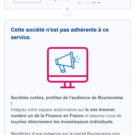
74,442 EUR
VALEUR INDICATIVE
HISTORIQUE
IE00BTN1Y115 MDT
DONNÉES TEMPS DIFFÉRÉ
ACTIONNAIRES
Politique d'exécution
Cette société n'est pas adhérente à ce
Cotation sur les autres places
service.
87
86
85
84
16h52
18h14
OUVERTURE
CLÔTURE VEILLE
85,500
85,920
Sociétés cotées, profitez de l'audience de Boursorama
+ HAUT
+ BAS
!
86,750
84,955
Intégrez votre espace actionnaires sur
le site Internet
numéro un de la Finance en France
et assurez-vous de
VOLUME
CAPITAL ÉCHANGÉ
1 032 111
0,08%
toucher directement les investisseurs individuels
.
VALORISATION
CAPI.
BOURSIÈRE
110 174 MUSD
Bénéficiez d'une présence sur le portail Boursorama.com