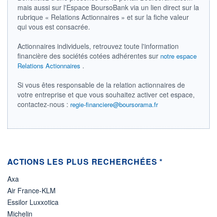
110 926 MUSD
mais aussi sur l'Espace BoursoBank via un lien direct sur la
rubrique « Relations Actionnaires » et sur la fiche valeur
LIMITE À LA
LIMITE À LA
BAISSE
HAUSSE
qui vous est consacrée.
80,025
0,000
Actionnaires individuels, retrouvez toute l'information
RENDEMENT
PER ESTIMÉ
ESTIMÉ 2026
2026
financière des sociétés cotées adhérentes sur
notre espace
3,33%
15,44
.
Relations Actionnaires
DERNIER
ÉCHANGE
Si vous êtes responsable de la relation actionnaires de
07.08.26 / 19:36:40
votre entreprise et que vous souhaitez activer cet espace,
contactez-nous :
regie-financiere@boursorama.fr
ÉLIGIBILITÉ
RISQUE ESG
BOURSOVIE LUX
15,7/100 (faible)
+ PORTEFEUILLE
+ LISTE
ACTIONS LES PLUS RECHERCHÉES *
Axa
Air France-KLM
Essilor Luxxotica
Michelin