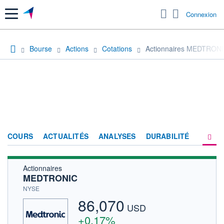
Menu
Connexion
Bourse
Actions
Cotations
Actionnaires MEDTRON
COURS
ACTUALITÉS
ANALYSES
DURABILITÉ
Actionnaires
CONSENSUS
MEDTRONIC
SOCIÉTÉ
NYSE
86,070
PRODUITS DE BOURSE
USD
+0,17%
FORUM