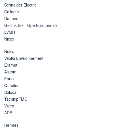
Schneider Electric
Cellectis
Danone
Getlink (ex - Gpe Eurotunnel)
LVMH
Nicox
Nokia
Veolia Environnement
Eramet
Alstom
Forvia
Quadient
Solocal
TechnipFMC
Valeo
ADP
Hermes