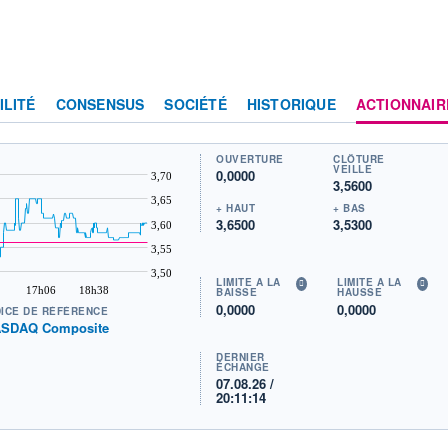
ILITÉ
CONSENSUS
SOCIÉTÉ
HISTORIQUE
ACTIONNAIR
OUVERTURE
CLÔTURE
VEILLE
0,0000
3,70
3,5600
3,65
+ HAUT
+ BAS
3,6500
3,5300
3,60
3,55
3,50
LIMITE À LA
LIMITE À LA
17h06
18h38
BAISSE
HAUSSE
0,0000
0,0000
DICE DE RÉFÉRENCE
SDAQ Composite
DERNIER
ÉCHANGE
07.08.26 /
20:11:14