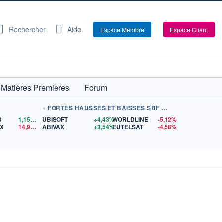
Rechercher
Aide
Espace Membre
Espace Client
Matières Premières
Forum
+ FORTES HAUSSES ET BAISSES SBF 120
D
1,1562
$US
UBISOFT
+4,43%
WORLDLINE
-5,12%
EX
14,92
$US
ABIVAX
+3,54%
EUTELSAT
-4,58%