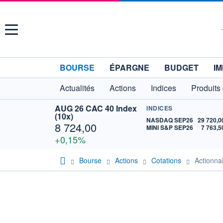
Menu
BOURSE
ÉPARGNE
BUDGET
IM
Actualités
Actions
Indices
Produits
AUG 26 CAC 40 Index
INDICES
(10x)
NASDAQ SEP26
29 720,0
8 724,00
MINI S&P SEP26
7 763,5
+0,15%
Bourse
Actions
Cotations
Actionn