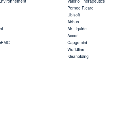
 Environnement
Valerio Therapeutics
Pernod Ricard
Ubisoft
Airbus
nt
Air Liquide
Accor
ipFMC
Capgemini
Worldline
Kleaholding