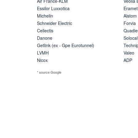
Air France-KLM
Veolia
Essilor Luxxotica
Eramet
Michelin
Alstom
Schneider Electric
Forvia
Cellectis
Quadie
Danone
Solocal
Getlink (ex - Gpe Eurotunnel)
Techn
LVMH
Valeo
Nicox
ADP
* source Google