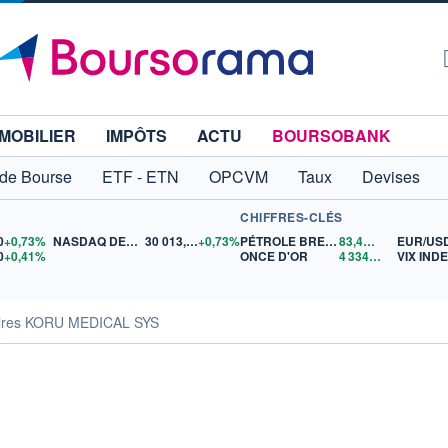
MOBILIER
IMPÔTS
ACTU
BOURSOBANK
 de Bourse
ETF - ETN
OPCVM
Taux
Devises
CHIFFRES-CLÉS
0
+0,73%
NASDAQ DEC26
30 013,75
+0,73%
PÉTROLE BRENT
83,43
$US
EUR/US
0
+0,41%
ONCE D'OR
4 334,45
$US
VIX IND
aires KORU MEDICAL SYS