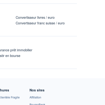
Convertisseur livres / euro
Convertisseur franc suisse / euro
rance prêt immobilier
stir en bourse
A
chures
Nos sites
lientèle Fragile
Affiliation
BoursoBank