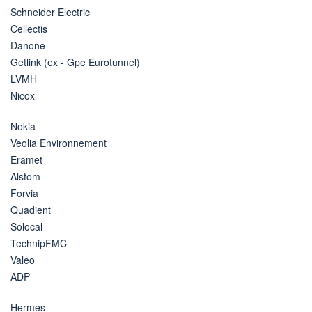
Schneider Electric
Cellectis
Danone
Getlink (ex - Gpe Eurotunnel)
LVMH
Nicox
Nokia
Veolia Environnement
Eramet
Alstom
Forvia
Quadient
Solocal
TechnipFMC
Valeo
ADP
Hermes