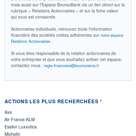
22 632 MUSD
mais aussi sur l'Espace BoursoBank via un lien direct sur la
rubrique « Relations Actionnaires » et sur la fiche valeur
LIMITE À LA
LIMITE À LA
BAISSE
HAUSSE
qui vous est consacrée.
141,030
0,000
Actionnaires individuels, retrouvez toute l'information
RENDEMENT
PER ESTIMÉ
ESTIMÉ 2026
2026
financière des sociétés cotées adhérentes sur
notre espace
2,02%
17,62
.
Relations Actionnaires
DERNIER
ÉCHANGE
Si vous êtes responsable de la relation actionnaires de
07.08.26 / 22:00:00
votre entreprise et que vous souhaitez activer cet espace,
contactez-nous :
regie-financiere@boursorama.fr
ÉLIGIBILITÉ
RISQUE ESG
BOURSOVIE LUX
19,8/100 (faible)
+ PORTEFEUILLE
+ LISTE
ACTIONS LES PLUS RECHERCHÉES *
Axa
Air France-KLM
Essilor Luxxotica
Michelin