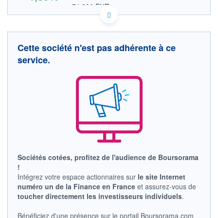
74,290 EUR
VALEUR INDICATIVE
ACTIONNAIRES
US4595061015 IFF
DONNÉES TEMPS DIFFÉRÉ
Politique d'exécution
Cette société n'est pas adhérente à ce
Cotation sur les autres places
service.
86
85
84
17h40
19h50
OUVERTURE
CLÔTURE VEILLE
84,530
84,530
Sociétés cotées, profitez de l'audience de Boursorama
+ HAUT
+ BAS
!
85,900
84,138
Intégrez votre espace actionnaires sur
le site Internet
numéro un de la Finance en France
et assurez-vous de
VOLUME
CAPITAL ÉCHANGÉ
586 282
0,23%
toucher directement les investisseurs individuels
.
VALORISATION
CAPI.
BOURSIÈRE
21 910 MUSD
Bénéficiez d'une présence sur le portail Boursorama.com