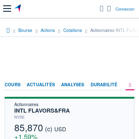
Menu
Connexion
Bourse
Actions
Cotations
Actionnaires INTL FL
COURS
ACTUALITÉS
ANALYSES
DURABILITÉ
Actionnaires
CONSENSUS
INTL FLAVORS&FRA
SOCIÉTÉ
NYSE
85,870
(c)
PRODUITS DE BOURSE
USD
+1,59%
HISTORIQUE