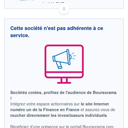
0,1389 EUR
VALEUR INDICATIVE
NASDAQ COMPOSITE
INDICE DE RÉFÉRENCE
KYG332771495 FAMI
DONNÉES TEMPS DIFFÉRÉ
Cette société n'est pas adhérente à ce
Politique d'exécution
service.
Cotation sur les autres places
0,165
0,160
0,155
17h45
19h52
INDICE DE RÉFÉRENCE
Sociétés cotées, profitez de l'audience de Boursorama
NASDAQ Composite
!
Intégrez votre espace actionnaires sur
le site Internet
OUVERTURE
CLÔTURE VEILLE
numéro un de la Finance en France
et assurez-vous de
0,0000
0,1587
toucher directement les investisseurs individuels
.
+ HAUT
+ BAS
0,1644
0,1589
Bénéficiez d'une présence sur le portail Boursorama.com