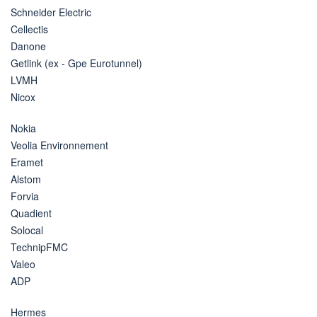
Schneider Electric
Cellectis
Danone
Getlink (ex - Gpe Eurotunnel)
LVMH
Nicox
Nokia
Veolia Environnement
Eramet
Alstom
Forvia
Quadient
Solocal
TechnipFMC
Valeo
ADP
Hermes