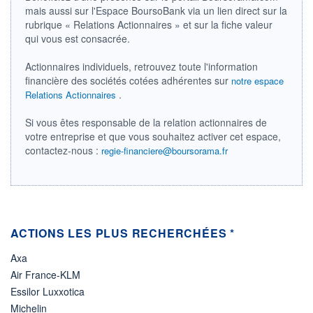
VOLUME
CAPITAL ÉCHANGÉ
mais aussi sur l'Espace BoursoBank via un lien direct sur la
0
0,00%
rubrique « Relations Actionnaires » et sur la fiche valeur
VALORISATION
qui vous est consacrée.
LIMITE À LA
LIMITE À LA
BAISSE
HAUSSE
Actionnaires individuels, retrouvez toute l'information
7,9800
0,0000
financière des sociétés cotées adhérentes sur
notre espace
.
Relations Actionnaires
RENDEMENT
PER ESTIMÉ
ESTIMÉ 2026
2026
-
-
Si vous êtes responsable de la relation actionnaires de
votre entreprise et que vous souhaitez activer cet espace,
DERNIER
ÉCHANGE
contactez-nous :
regie-financiere@boursorama.fr
07.08.26 / 22:00:00
ÉLIGIBILITÉ
Non éligible
Boursobank
ACTIONS LES PLUS RECHERCHÉES *
+ PORTEFEUILLE
+ LISTE
Axa
Air France-KLM
Essilor Luxxotica
Michelin