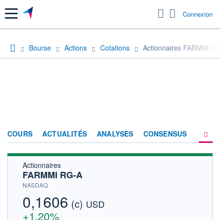
Menu
Connexion
Bourse
Actions
Cotations
Actionnaires FARMMI R
COURS
ACTUALITÉS
ANALYSES
CONSENSUS
Actionnaires
SOCIÉTÉ
FARMMI RG-A
HISTORIQUE
NASDAQ
0,1606
(c)
ACTIONNAIRES
USD
+1,20%