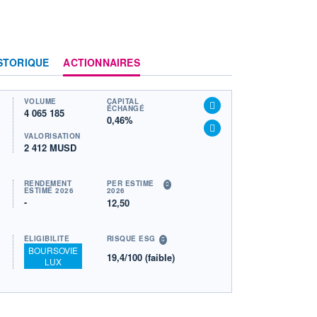
STORIQUE
ACTIONNAIRES
VOLUME
CAPITAL
ÉCHANGÉ
4 065 185
0,46%
VALORISATION
2 412 MUSD
RENDEMENT
PER ESTIMÉ
ESTIMÉ 2026
2026
-
12,50
ÉLIGIBILITÉ
RISQUE ESG
BOURSOVIE
19,4/100 (faible)
LUX