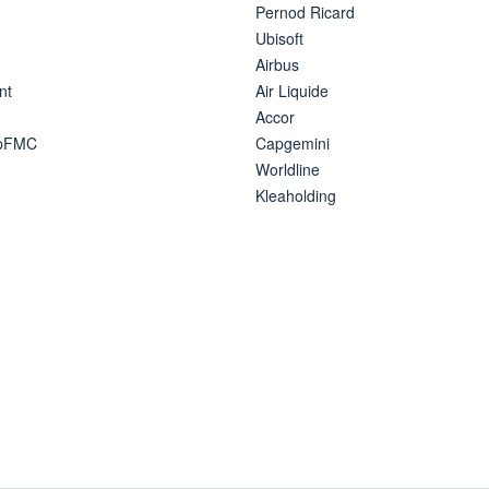
Pernod Ricard
Ubisoft
Airbus
nt
Air Liquide
Accor
ipFMC
Capgemini
Worldline
Kleaholding