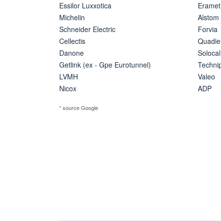
Essilor Luxxotica
Eramet
Michelin
Alstom
Schneider Electric
Forvia
Cellectis
Quadie
Danone
Solocal
Getlink (ex - Gpe Eurotunnel)
Techn
LVMH
Valeo
Nicox
ADP
* source Google