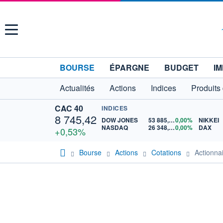
Menu
BOURSE
ÉPARGNE
BUDGET
IM
Actualités
Actions
Indices
Produits
CAC 40
INDICES
8 745,42
DOW JONES
53 885,10
0,00%
NIKKEI
NASDAQ
26 348,35
0,00%
DAX
+0,53%
Bourse
Actions
Cotations
Actionn