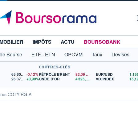
MOBILIER
IMPÔTS
ACTU
BOURSOBANK
 de Bourse
ETF - ETN
OPCVM
Taux
Devises
CHIFFRES-CLÉS
65 606,71
-0,12%
PÉTROLE BRENT
82,09
$US
EUR/USD
26 375,11
+0,90%
ONCE D'OR
4 325,02
$US
VIX INDEX
15,1
aires COTY RG-A