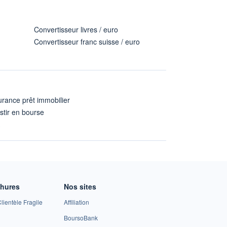
Convertisseur livres / euro
Convertisseur franc suisse / euro
rance prêt immobilier
stir en bourse
A
chures
Nos sites
lientèle Fragile
Affiliation
BoursoBank