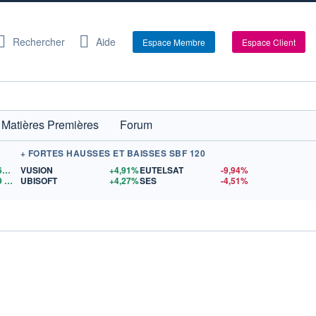
Rechercher
Aide
Espace Membre
Espace Client
Matières Premières
Forum
+ FORTES HAUSSES ET BAISSES SBF 120
1,1566
$US
VUSION
+4,91%
EUTELSAT
-9,94%
9
$US
UBISOFT
+4,27%
SES
-4,51%