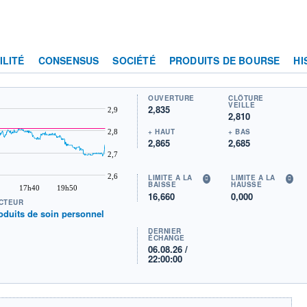
ILITÉ
CONSENSUS
SOCIÉTÉ
PRODUITS DE BOURSE
HI
OUVERTURE
CLÔTURE
VEILLE
2,835
2,9
2,810
+ HAUT
+ BAS
2,8
2,865
2,685
2,7
2,6
LIMITE À LA
LIMITE À LA
BAISSE
HAUSSE
17h40
19h50
16,660
0,000
CTEUR
oduits de soin personnel
DERNIER
ÉCHANGE
06.08.26 /
22:00:00