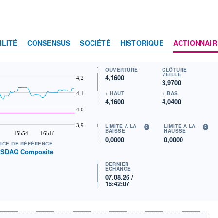
ILITÉ
CONSENSUS
SOCIÉTÉ
HISTORIQUE
ACTIONNAIR
OUVERTURE
CLÔTURE
VEILLE
4,1600
4,2
3,9700
+ HAUT
+ BAS
4,1
4,1600
4,0400
4,0
3,9
LIMITE À LA
LIMITE À LA
BAISSE
HAUSSE
15h54
16h18
0,0000
0,0000
DICE DE RÉFÉRENCE
SDAQ Composite
DERNIER
ÉCHANGE
07.08.26 /
16:42:07