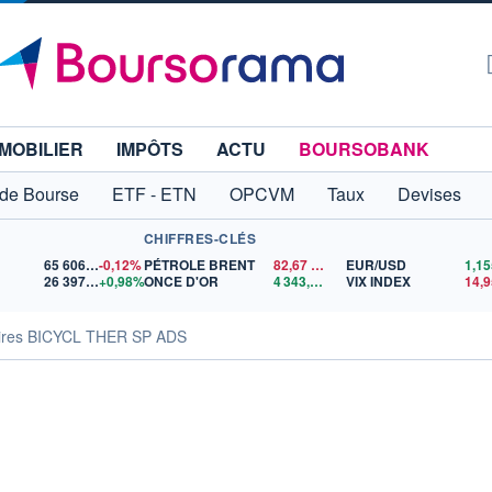
MOBILIER
IMPÔTS
ACTU
BOURSOBANK
 de Bourse
ETF - ETN
OPCVM
Taux
Devises
CHIFFRES-CLÉS
65 606,71
-0,12%
PÉTROLE BRENT
82,67
$US
EUR/USD
26 397,24
+0,98%
ONCE D'OR
4 343,21
$US
VIX INDEX
14,9
aires BICYCL THER SP ADS