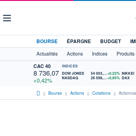
Menu
BOURSE
ÉPARGNE
BUDGET
IM
Actualités
Actions
Indices
Produits
CAC 40
INDICES
8 736,07
DOW JONES
54 003,81
+0,22%
NIKKEI
NASDAQ
26 598,20
+0,95%
DAX
+0,42%
Bourse
Actions
Cotations
Actionn