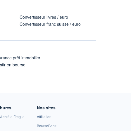
Convertisseur livres / euro
Convertisseur franc suisse / euro
rance prêt immobilier
stir en bourse
A
chures
Nos sites
lientèle Fragile
Affiliation
BoursoBank