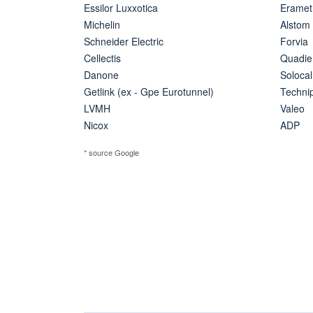
Essilor Luxxotica
Eramet
Michelin
Alstom
Schneider Electric
Forvia
Cellectis
Quadie
Danone
Solocal
Getlink (ex - Gpe Eurotunnel)
Techn
LVMH
Valeo
Nicox
ADP
* source Google