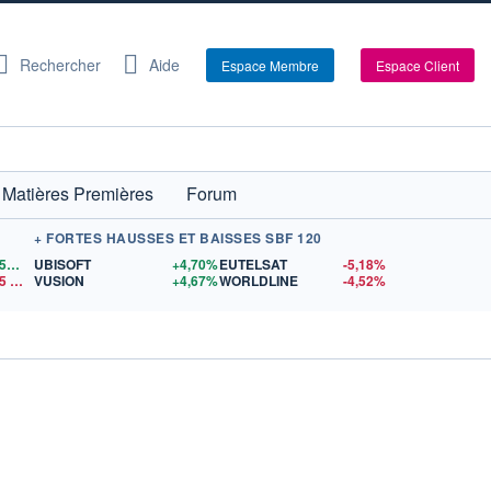
Rechercher
Aide
Espace Membre
Espace Client
Matières Premières
Forum
+ FORTES HAUSSES ET BAISSES SBF 120
1,1555
$US
UBISOFT
+4,70%
EUTELSAT
-5,18%
5
$US
VUSION
+4,67%
WORLDLINE
-4,52%