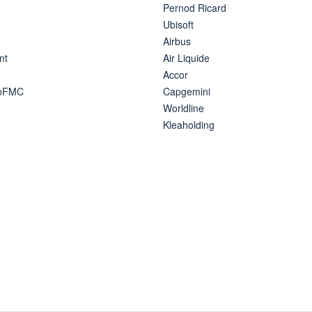
Pernod Ricard
Ubisoft
Airbus
nt
Air Liquide
Accor
ipFMC
Capgemini
Worldline
Kleaholding