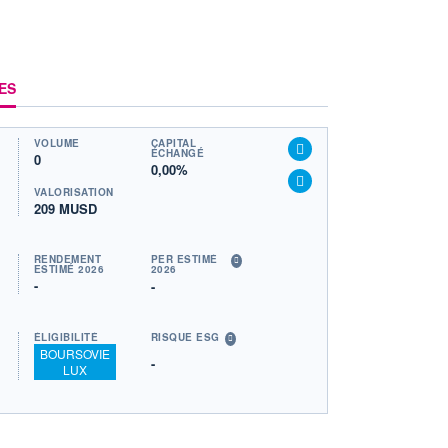
ES
VOLUME
CAPITAL
ÉCHANGÉ
0
0,00%
VALORISATION
209 MUSD
RENDEMENT
PER ESTIMÉ
ESTIMÉ 2026
2026
-
-
ÉLIGIBILITÉ
RISQUE ESG
BOURSOVIE
-
LUX